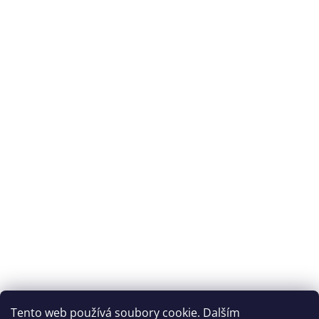
plantární fascitídě.
Archiv
Přijímáme online platby
Tento web používá soubory cookie. Dalším