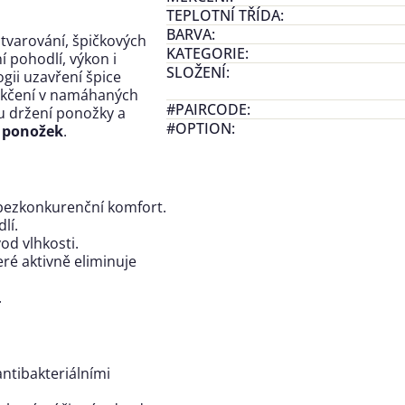
TEPLOTNÍ TŘÍDA
:
BARVA
:
tvarování, špičkových
KATEGORIE
:
í pohodlí, výkon i
SLOŽENÍ
:
gii uzavření špice
měkčení v namáhaných
#PAIRCODE
:
mu držení ponožky a
#OPTION
:
ů ponožek
.
 bezkonkurenční komfort.
lí.
od vlhkosti.
eré aktivně eliminuje
.
antibakteriálními