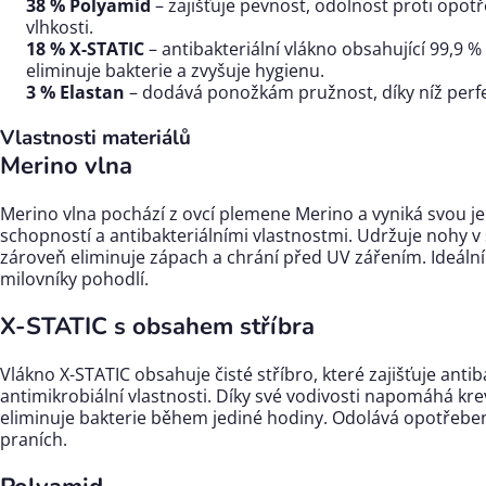
38 % Polyamid
– zajišťuje pevnost, odolnost proti opot
vlhkosti.
18 % X-STATIC
– antibakteriální vlákno obsahující 99,9 % 
eliminuje bakterie a zvyšuje hygienu.
3 % Elastan
– dodává ponožkám pružnost, díky níž perfe
Vlastnosti materiálů
Merino vlna
Merino vlna pochází z ovcí plemene Merino a vyniká svou j
schopností a antibakteriálními vlastnostmi. Udržuje nohy v 
zároveň eliminuje zápach a chrání před UV zářením. Ideální 
milovníky pohodlí.
X-STATIC s obsahem stříbra
Vlákno X-STATIC obsahuje čisté stříbro, které zajišťuje antib
antimikrobiální vlastnosti. Díky své vodivosti napomáhá kr
eliminuje bakterie během jediné hodiny. Odolává opotřebení
praních.