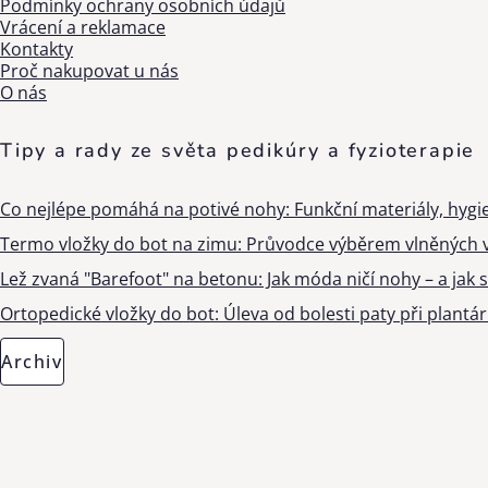
Podmínky ochrany osobních údajů
Vrácení a reklamace
Kontakty
Proč nakupovat u nás
O nás
Tipy a rady ze světa pedikúry a fyzioterapie
Co nejlépe pomáhá na potivé nohy: Funkční materiály, hygi
Termo vložky do bot na zimu: Průvodce výběrem vlněných v
Lež zvaná "Barefoot" na betonu: Jak móda ničí nohy – a jak s
Ortopedické vložky do bot: Úleva od bolesti paty při plantárn
Archiv