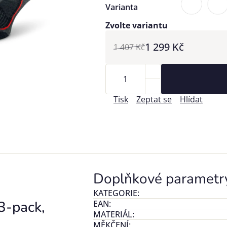
Varianta
Zvolte variantu
1 299 Kč
1 407 Kč
Tisk
Zeptat se
Hlídat
Doplňkové parametr
KATEGORIE
:
3-pack,
EAN
:
MATERIÁL
:
MĚKČENÍ
: