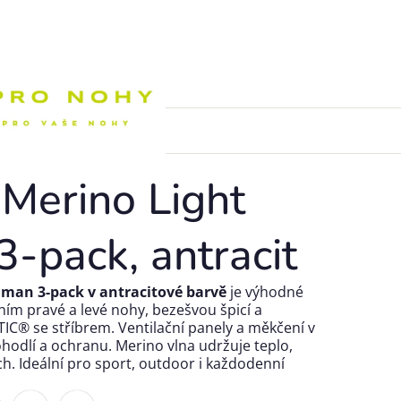
Nákupní k
 Merino Light
-pack, antracit
thman 3-pack v antracitové barvě
je výhodné
ením pravé a levé nohy, bezešvou špicí a
IC® se stříbrem. Ventilační panely a měkčení v
hodlí a ochranu. Merino vlna udržuje teplo,
ch. Ideální pro sport, outdoor i každodenní