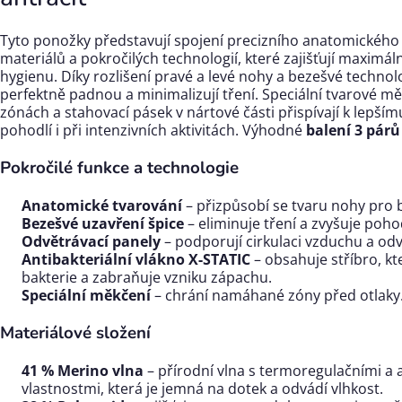
Tyto ponožky představují spojení precizního anatomického 
materiálů a pokročilých technologií, které zajišťují maximáln
hygienu. Díky rozlišení pravé a levé nohy a bezešvé technolo
perfektně padnou a minimalizují tření. Speciální tvarové 
zónách a stahovací pásek v nártové části přispívají k lepší
pohodlí i při intenzivních aktivitách. Výhodné
balení 3 pár
Pokročilé funkce a technologie
Anatomické tvarování
– přizpůsobí se tvaru nohy pro
Bezešvé uzavření špice
– eliminuje tření a zvyšuje pohod
Odvětrávací panely
– podporují cirkulaci vzduchu a odv
Antibakteriální vlákno X-STATIC
– obsahuje stříbro, kt
bakterie a zabraňuje vzniku zápachu.
Speciální měkčení
– chrání namáhané zóny před otlaky
Materiálové složení
41 % Merino vlna
– přírodní vlna s termoregulačními a 
vlastnostmi, která je jemná na dotek a odvádí vlhkost.