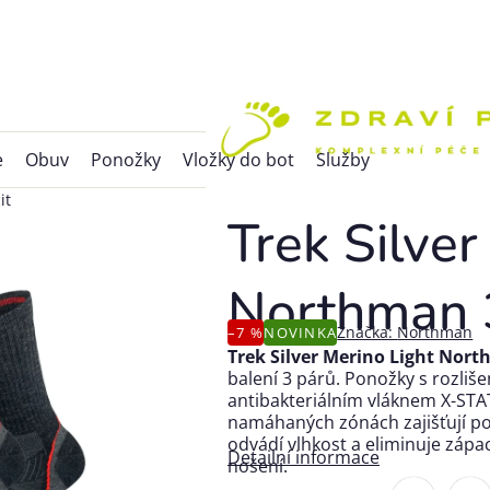
e
Obuv
Ponožky
Vložky do bot
Služby
it
Trek Silver
Northman 3
Značka:
Northman
–7 %
NOVINKA
Trek Silver Merino Light Nor
balení 3 párů. Ponožky s rozliš
antibakteriálním vláknem X-STAT
namáhaných zónách zajišťují po
odvádí vlhkost a eliminuje zápa
Detailní informace
nošení.