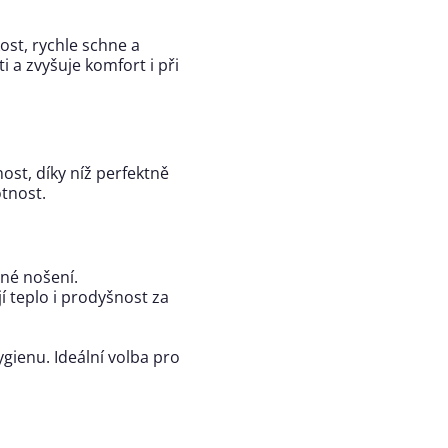
ost, rychle schne a
 a zvyšuje komfort i při
st, díky níž perfektně
otnost.
žné nošení.
í teplo i prodyšnost za
gienu. Ideální volba pro