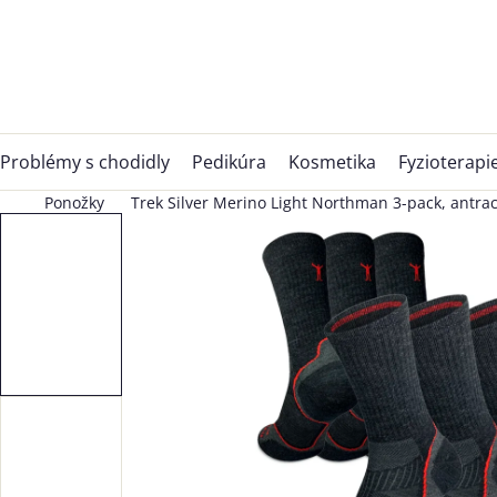
Přejít
na
obsah
Problémy s chodidly
Pedikúra
Kosmetika
Fyzioterapi
Ponožky
Trek Silver Merino Light Northman 3-pack, antrac