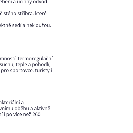
řebení a účinný odvod
čistého stříbra, které
ktně sedí a nekloužou.
emností, termoregulační
suchu, teple a pohodlí,
pro sportovce, turisty i
akteriální a
evnímu oběhu a aktivně
 i po více než 260