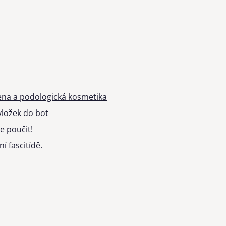
ena a podologická kosmetika
ložek do bot
e poučit!
í fascitídě.