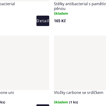
bacterial
Stélky antibacterial s paměť
pěnou
Skladem
Detail
165 Kč
bone uni
Vložky carbone se srdíčkem
 ks)
Skladem
(1 ks)