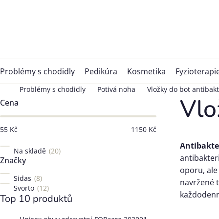
Přejít
na
obsah
Problémy s chodidly
Pedikúra
Kosmetika
Fyzioterapi
Problémy s chodidly
Potivá noha
Vložky do bot antibakt
Postranní
Vlo
Cena
panel
55
Kč
1150
Kč
Antibakte
Na skladě
20
antibakter
Značky
oporu, ale
Sidas
8
navržené t
Svorto
12
každodenní
Top 10 produktů