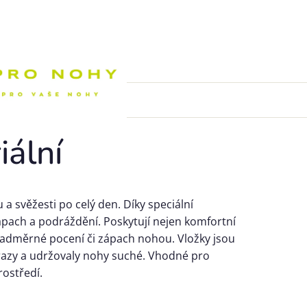
Nákupní k
iální
a svěžesti po celý den. Díky speciální
 zápach a podráždění. Poskytují nejen komfortní
 nadměrné pocení či zápach nohou. Vložky jsou
árazy a udržovaly nohy suché. Vhodné pro
rostředí.