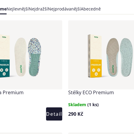
í
eme
Nejlevnější
Nejdražší
Nejprodávanější
Abecedně
ktů
ktů
na Premium
Stélky ECO Premium
Skladem
(1 ks)
Detail
290 Kč