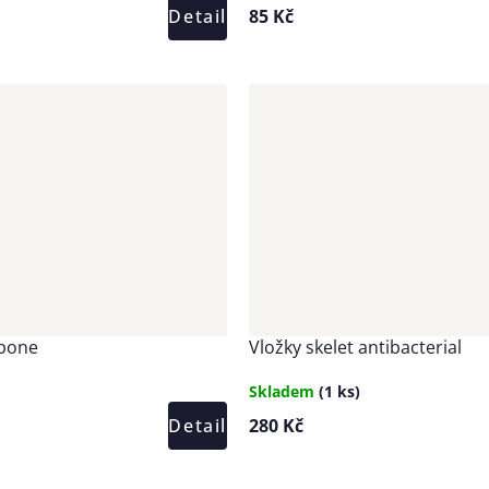
Detail
85 Kč
rbone
Vložky skelet antibacterial
Skladem
(1 ks)
Detail
280 Kč