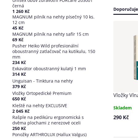
Unisex obuv zdravotní FORcare 203001
černá
Řazen
Doporučuj
1 260 Kč
MAGNUM pilník na nehty písečný 10 ks.
produ
12 cm
Výpis
45 Kč
MAGNUM pilník na nehty safír 15 cm
produ
69 Kč
Pusher Heiko Wild profesionální
oboustranný zatlačovač na kutikulu, 150
mm
234 Kč
Exkavátor oboustranný kulatý 1 mm
314 Kč
Unguisan - Tinktura na nehty
379 Kč
Vložky Ortopedické Premium
Vložky Vl
650 Kč
Kleště na nehty EXCLUSIVE
Skladem
2 045 Kč
290 Kč
Rašple na pedikúru ergonomická s
dvěma plochami z nerezové oceli
250 Kč
Ponožky ARTHROLUX (Hallux Valgus)