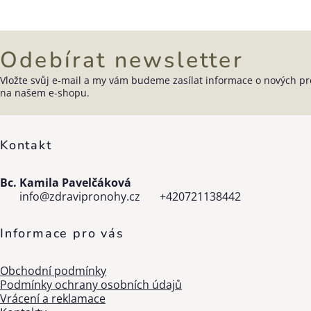
Ovládací
prvky
výpisu
Odebírat newsletter
Vložte svůj e-mail a my vám budeme zasílat informace o nových p
Zápatí
na našem e-shopu.
Kontakt
Bc. Kamila Pavelčáková
info
@
zdravipronohy.cz
+420721138442
Informace pro vás
Obchodní podmínky
Podmínky ochrany osobních údajů
Vrácení a reklamace