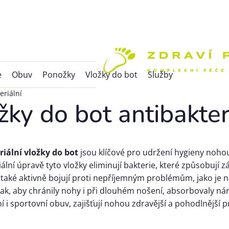
e
Obuv
Ponožky
Vložky do bot
Služby
eriální
žky do bot antibakter
riální vložky do bot
jsou klíčové pro udržení hygieny nohou 
iální úpravě tyto vložky eliminují bakterie, které způsobují
 také aktivně bojují proti nepříjemným problémům, jako je
ak, aby chránily nohy i při dlouhém nošení, absorbovaly n
 i sportovní obuv, zajišťují nohou zdravější a pohodlnější p