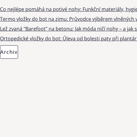
Co nejlépe pomáhá na potivé nohy: Funkční materiály, hygi
Termo vložky do bot na zimu: Průvodce výběrem vlněných v
Lež zvaná "Barefoot" na betonu: Jak móda ničí nohy – a jak s
Ortopedické vložky do bot: Úleva od bolesti paty při plantárn
Archiv