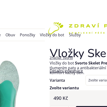
e
Obuv
Ponožky
Vložky do bot
Služby
Vložky Ske
Značka:
Svorto
Vložky do bot
Svorto Skelet P
tlumením paty a antibakteriální
Detailní informace
komfort každý den.
Varianta
Zvolte variantu
490 Kč