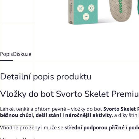
Popis
Diskuze
Detailní popis produktu
Vložky do bot Svorto Skelet Premi
Lehké, tenké a přitom pevné – vložky do bot
Svorto Skelet
běžnou chůzi, delší stání i náročnější aktivity
, a díky ští
Vhodné pro ženy i muže se
střední podporou příčné i pod