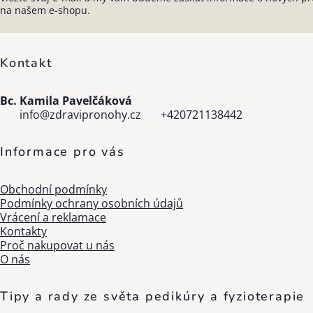
Zápatí
na našem e-shopu.
Kontakt
Bc. Kamila Pavelčáková
info
@
zdravipronohy.cz
+420721138442
Informace pro vás
Obchodní podmínky
Podmínky ochrany osobních údajů
Vrácení a reklamace
Kontakty
Proč nakupovat u nás
O nás
Tipy a rady ze světa pedikúry a fyzioterapie