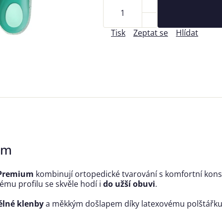
Tisk
Zeptat se
Hlídat
um
 Premium
kombinují ortopedické tvarování s komfortní konst
hlému profilu se skvěle hodí i
do užší obuvi
.
élné klenby
a měkkým došlapem díky latexovému polštářku v