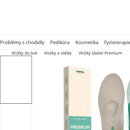
Přejít
na
obsah
Problémy s chodidly
Pedikúra
Kosmetika
Fyzioterapi
Vložky do bot
Vložky a stélky
Vložky Skelet Premium