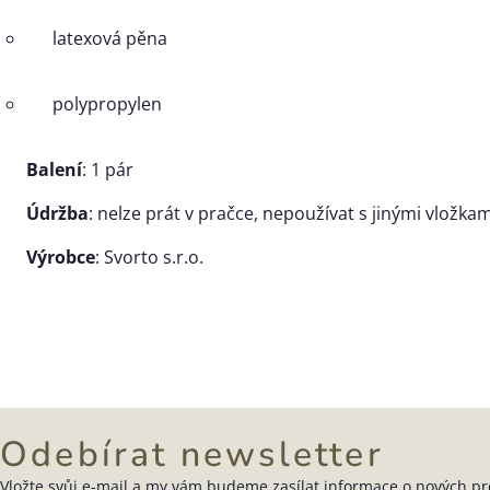
latexová pěna
polypropylen
Balení
: 1 pár
Údržba
: nelze prát v pračce, nepoužívat s jinými vložk
Výrobce
: Svorto s.r.o.
Odebírat newsletter
Vložte svůj e-mail a my vám budeme zasílat informace o nových p