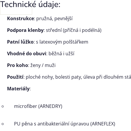
Technické údaje:
Konstrukce
: pružná, pevnější
Podpora klenby
: střední (příčná i podélná)
Patní lůžko
: s latexovým polštářkem
Vhodné do obuvi
: běžná i užší
Pro koho
: ženy / muži
Použití
: ploché nohy, bolesti paty, úleva při dlouhém st
Materiály
:
microfiber (ARNEDRY)
PU pěna s antibakteriální úpravou (ARNEFLEX)