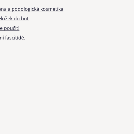
ena a podologická kosmetika
ložek do bot
e poučit!
í fascitídě.