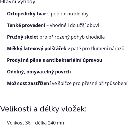
Hlavní výhody:
Ortopedický tvar
s podporou klenby
Tenké provedení
– vhodné i do užší obuvi
Pružný skelet
pro přirozený pohyb chodidla
Měkký latexový polštářek
v patě pro tlumení nárazů
Prodyšná pěna s antibakteriální úpravou
Odolný, omyvatelný povrch
Možnost zastřižení
ve špičce pro přesné přizpůsobení
Velikosti a délky vložek:
Velikost 36 – délka 240 mm