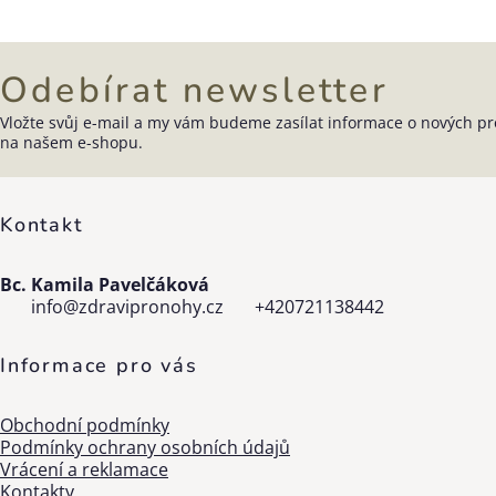
prvky
výpisu
Odebírat newsletter
Vložte svůj e-mail a my vám budeme zasílat informace o nových p
Zápatí
na našem e-shopu.
Kontakt
Bc. Kamila Pavelčáková
info
@
zdravipronohy.cz
+420721138442
Informace pro vás
Obchodní podmínky
Podmínky ochrany osobních údajů
Vrácení a reklamace
Kontakty