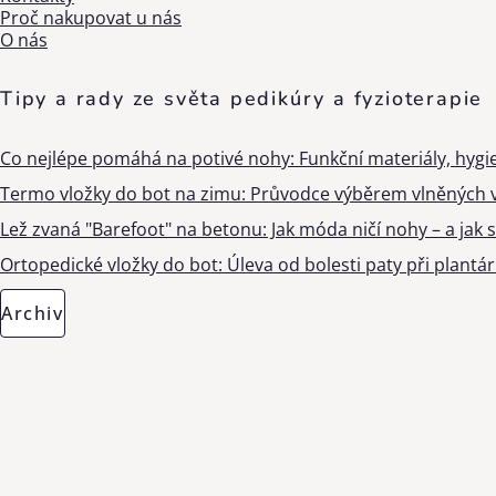
Proč nakupovat u nás
O nás
Tipy a rady ze světa pedikúry a fyzioterapie
Co nejlépe pomáhá na potivé nohy: Funkční materiály, hygi
Termo vložky do bot na zimu: Průvodce výběrem vlněných v
Lež zvaná "Barefoot" na betonu: Jak móda ničí nohy – a jak s
Ortopedické vložky do bot: Úleva od bolesti paty při plantárn
Archiv