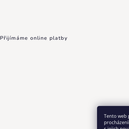
Přijímáme online platby
Tento web 
procházení
s jejich po