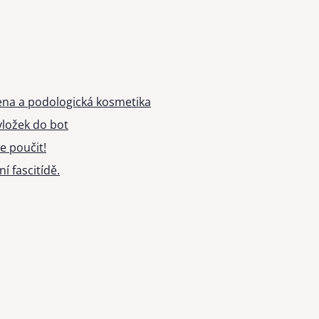
ena a podologická kosmetika
ložek do bot
e poučit!
í fascitídě.