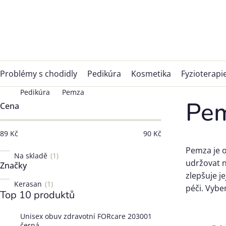
Přejít
na
obsah
Problémy s chodidly
Pedikúra
Kosmetika
Fyzioterapi
Pedikúra
Pemza
Postranní
Pe
Cena
panel
89
Kč
90
Kč
Pemza je o
Na skladě
1
udržovat n
Značky
zlepšuje j
Kerasan
1
péči. Vybe
Top 10 produktů
Unisex obuv zdravotní FORcare 203001
černá