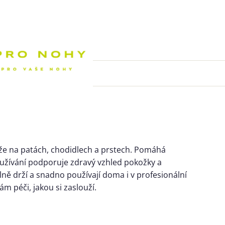
Nákupní k
že na patách, chodidlech a prstech. Pomáhá
oužívání podporuje zdravý vzhled pokožky a
ně drží a snadno používají doma i v profesionální
m péči, jakou si zaslouží.