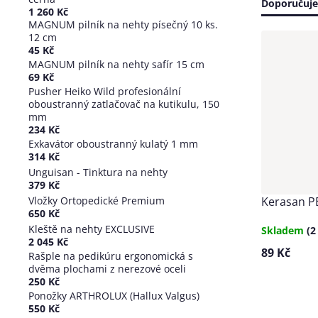
Řazen
Doporučuj
1 260 Kč
MAGNUM pilník na nehty písečný 10 ks.
produ
Výpis
12 cm
45 Kč
produ
MAGNUM pilník na nehty safír 15 cm
69 Kč
Pusher Heiko Wild profesionální
oboustranný zatlačovač na kutikulu, 150
mm
234 Kč
Exkavátor oboustranný kulatý 1 mm
314 Kč
Unguisan - Tinktura na nehty
379 Kč
Kerasan P
Vložky Ortopedické Premium
650 Kč
Kleště na nehty EXCLUSIVE
Skladem
(2
2 045 Kč
89 Kč
Rašple na pedikúru ergonomická s
dvěma plochami z nerezové oceli
250 Kč
Ponožky ARTHROLUX (Hallux Valgus)
Ovládací
550 Kč