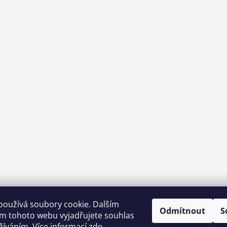
používá soubory cookie. Dalším
Odmítnout
S
m tohoto webu vyjadřujete souhlas
Možnosti dopravy
užíváním. Více informací
zde
.