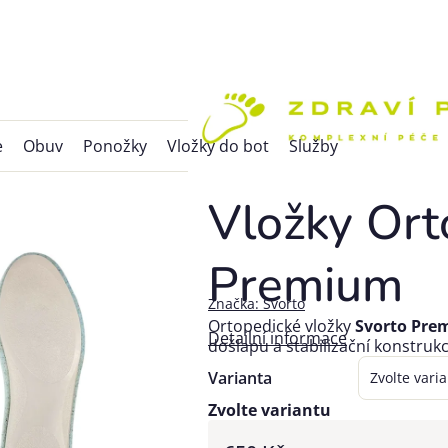
e
Obuv
Ponožky
Vložky do bot
Služby
Vložky Ort
Premium
Značka:
Svorto
Ortopedické vložky
Svorto Pre
Detailní informace
došlapu a stabilizační konstrukc
Varianta
Zvolte variantu