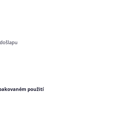
i došlapu
 opakovaném použití