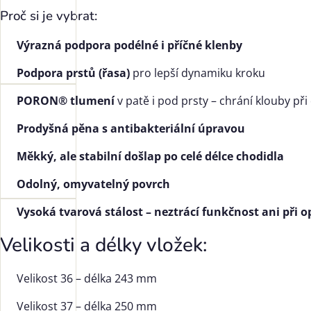
Proč si je vybrat:
Výrazná podpora podélné i příčné klenby
Podpora prstů (řasa)
pro lepší dynamiku kroku
PORON® tlumení
v patě i pod prsty – chrání klouby př
Prodyšná pěna s antibakteriální úpravou
Měkký, ale stabilní došlap po celé délce chodidla
Odolný, omyvatelný povrch
Vysoká tvarová stálost – neztrácí funkčnost ani při
Velikosti a délky vložek:
Velikost 36 – délka 243 mm
Velikost 37 – délka 250 mm