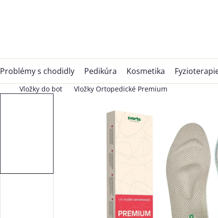
Přejít
na
obsah
Problémy s chodidly
Pedikúra
Kosmetika
Fyzioterapi
Vložky do bot
Vložky Ortopedické Premium