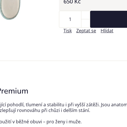
650 Kč
Tisk
Zeptat se
Hlídat
 Premium
jící pohodlí, tlumení a stabilitu i při vyšší zátěži. Jsou anat
epšují rovnováhu při chůzi i delším stání.
oužití v běžné obuvi – pro ženy i muže.