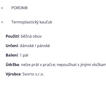
PORON®
Termoplastický kaučuk
Použití
: běžná obuv
Určení
: dámské / pánské
Balení
: 1 pár
Údržba
: nelze prát v pračce; nepoužívat s jinými vložk
Výrobce
: Svorto s.r.o.