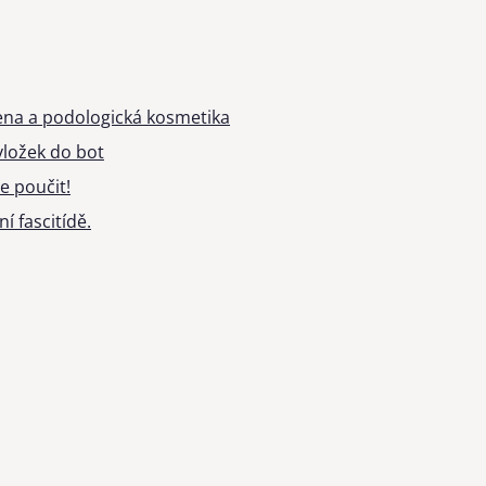
ena a podologická kosmetika
ložek do bot
e poučit!
í fascitídě.