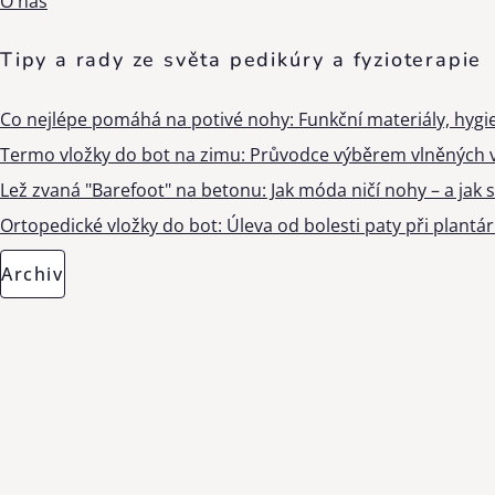
O nás
Tipy a rady ze světa pedikúry a fyzioterapie
Co nejlépe pomáhá na potivé nohy: Funkční materiály, hygi
Termo vložky do bot na zimu: Průvodce výběrem vlněných v
Lež zvaná "Barefoot" na betonu: Jak móda ničí nohy – a jak s
Ortopedické vložky do bot: Úleva od bolesti paty při plantárn
Archiv