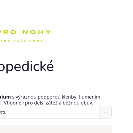
Nákupní k
opedické
mium
s výraznou podporou klenby, tlumením
í. Vhodné i pro delší zátěž a běžnou obuv.