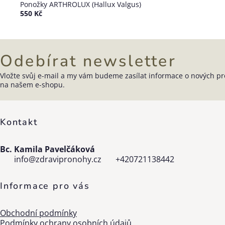
výpisu
Ponožky ARTHROLUX (Hallux Valgus)
550 Kč
Odebírat newsletter
Vložte svůj e-mail a my vám budeme zasílat informace o nových p
Zápatí
na našem e-shopu.
Kontakt
Bc. Kamila Pavelčáková
info
@
zdravipronohy.cz
+420721138442
Informace pro vás
Obchodní podmínky
Podmínky ochrany osobních údajů