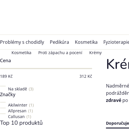
Přejít
na
obsah
Problémy s chodidly
Pedikúra
Kosmetika
Fyzioterapi
Kosmetika
Proti zápachu a pocení
Krémy
Postranní
Kr
Cena
panel
189
Kč
312
Kč
Nadměrné 
Na skladě
3
podrážděn
Značky
zdravé
po 
Akilwinter
1
Allpresan
1
Callusan
1
Top 10 produktů
Řazen
Doporučuj