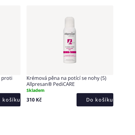
 proti
Krémová pěna na potící se nohy (5)
Allpresan® PediCARE
Skladem
 košíku
310 Kč
Do košíku