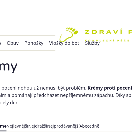
e
Obuv
Ponožky
Vložky do bot
Služby
émy
pocení nohou už nemusí být problém.
Krémy proti pocen
ím a pomáhají předcházet nepříjemnému zápachu. Díky spe
celý den.
í
eme
Nejlevnější
Nejdražší
Nejprodávanější
Abecedně