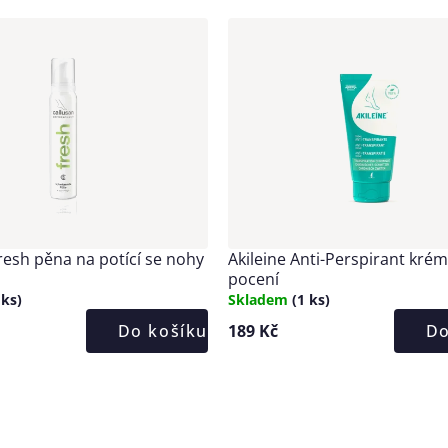
ktů
ktů
resh pěna na potící se nohy
Akileine Anti-Perspirant krém
pocení
 ks)
Skladem
(1 ks)
Do košíku
189 Kč
Do