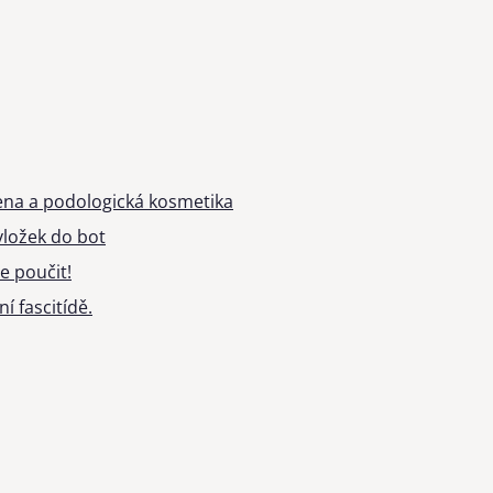
ena a podologická kosmetika
ložek do bot
e poučit!
í fascitídě.