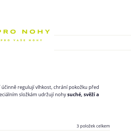
Nákupní k
í
účinně regulují vlhkost, chrání pokožku před
ciálním složkám udržují nohy
suché, svěží a
3
položek celkem