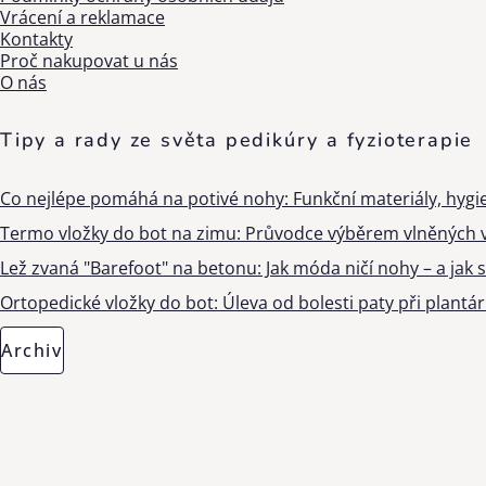
Vrácení a reklamace
Kontakty
Proč nakupovat u nás
O nás
Tipy a rady ze světa pedikúry a fyzioterapie
Co nejlépe pomáhá na potivé nohy: Funkční materiály, hygi
Termo vložky do bot na zimu: Průvodce výběrem vlněných v
Lež zvaná "Barefoot" na betonu: Jak móda ničí nohy – a jak s
Ortopedické vložky do bot: Úleva od bolesti paty při plantárn
Archiv