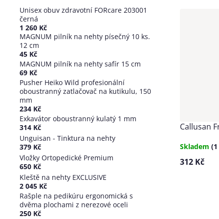
produ
Unisex obuv zdravotní FORcare 203001
Výpis
černá
1 260 Kč
produ
MAGNUM pilník na nehty písečný 10 ks.
12 cm
45 Kč
MAGNUM pilník na nehty safír 15 cm
69 Kč
Pusher Heiko Wild profesionální
oboustranný zatlačovač na kutikulu, 150
mm
234 Kč
Exkavátor oboustranný kulatý 1 mm
Callusan F
314 Kč
Unguisan - Tinktura na nehty
Skladem
(1
379 Kč
Vložky Ortopedické Premium
312 Kč
650 Kč
Kleště na nehty EXCLUSIVE
2 045 Kč
Ovládací
Rašple na pedikúru ergonomická s
dvěma plochami z nerezové oceli
prvky
250 Kč