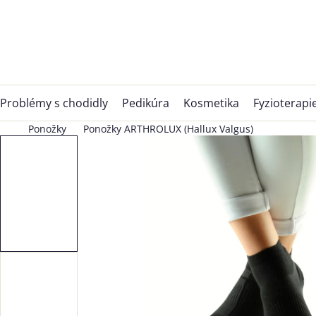
Přejít
na
obsah
Problémy s chodidly
Pedikúra
Kosmetika
Fyzioterapi
Ponožky
Ponožky ARTHROLUX (Hallux Valgus)