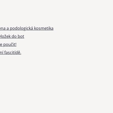
ena a podologická kosmetika
ložek do bot
e poučit!
í fascitídě.