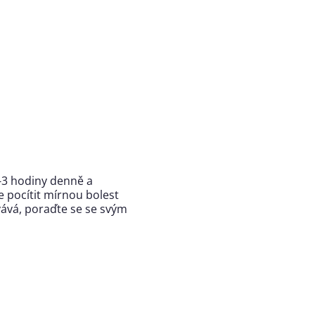
3 hodiny denně a
 pocítit mírnou bolest
vává, poraďte se se svým