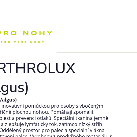
Nákupní k
ARTHROLUX
lgus)
Valgus)
 inovativní pomůckou pro osoby s vbočeným
příčně plochou nohou. Pomáhají zpomalit
olest a prevenci otlaků. Speciální tkanina jemně
 zlepšuje lymfatický tok, zatímco nízký střih
 Oddělený prostor pro palec a speciální vlákna
avení palce. Vyrobeny z prodyšného materiálu s