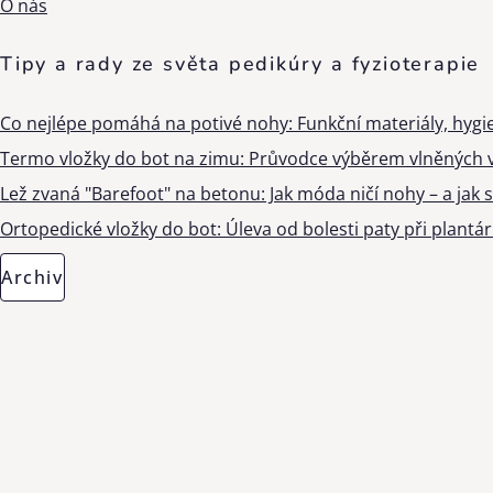
O nás
Tipy a rady ze světa pedikúry a fyzioterapie
Co nejlépe pomáhá na potivé nohy: Funkční materiály, hygi
Termo vložky do bot na zimu: Průvodce výběrem vlněných v
Lež zvaná "Barefoot" na betonu: Jak móda ničí nohy – a jak s
Ortopedické vložky do bot: Úleva od bolesti paty při plantárn
Archiv