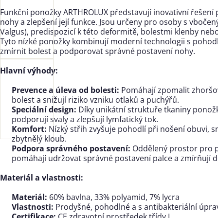
Funkční ponožky ARTHROLUX představují inovativní řešení 
nohy a zlepšení její funkce. Jsou určeny pro osoby s vboče
Valgus), predispozicí k této deformitě, bolestmi klenby ne
Tyto nízké ponožky kombinují moderní technologii s poho
zmírnit bolest a podporovat správné postavení nohy.
Hlavní výhody:
Prevence a úleva od bolesti:
Pomáhají zpomalit zhoršov
bolest a snižují riziko vzniku otlaků a puchýřů.
Speciální design:
Díky unikátní struktuře tkaniny ponož
podporují svaly a zlepšují lymfatický tok.
Komfort:
Nízký střih zvyšuje pohodlí při nošení obuvi, sn
zbytnělý kloub.
Podpora správného postavení:
Oddělený prostor pro pa
pomáhají udržovat správné postavení palce a zmírňují d
Materiál a vlastnosti:
Materiál:
60% bavlna, 33% polyamid, 7% lycra
Vlastnosti:
Prodyšné, pohodlné a s antibakteriální úpr
Certifikace:
CE zdravotní prostředek třídy I