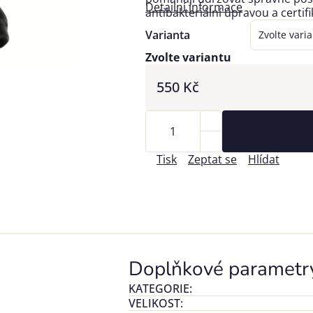
Detailní informace
antibakteriální úpravou a certif
Varianta
Zvolte variantu
550 Kč
Tisk
Zeptat se
Hlídat
Doplňkové parametr
KATEGORIE
:
VELIKOST
: