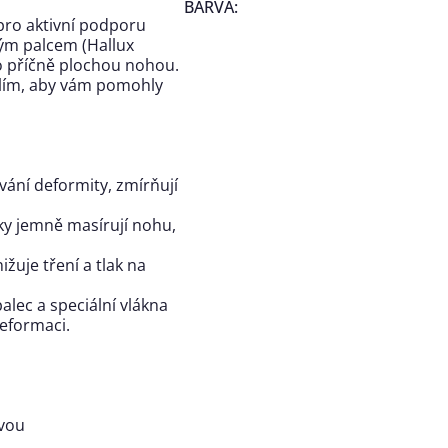
BARVA
:
pro aktivní podporu
ným palcem (Hallux
bo příčně plochou nohou.
dlím, aby vám pomohly
ání deformity, zmírňují
ky jemně masírují nohu,
ižuje tření a tlak na
lec a speciální vlákna
eformaci.
avou