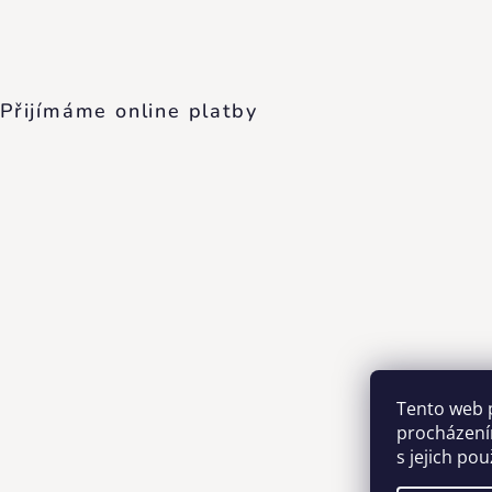
Přijímáme online platby
Tento web 
procházení
s jejich po