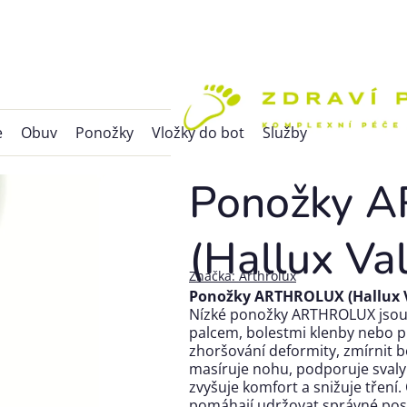
e
Obuv
Ponožky
Vložky do bot
Služby
Ponožky 
(Hallux Va
Značka:
Arthrolux
Ponožky ARTHROLUX (Hallux 
Nízké ponožky ARTHROLUX jsou
palcem, bolestmi klenby nebo 
zhoršování deformity, zmírnit b
masíruje nohu, podporuje svaly a
zvyšuje komfort a snižuje tření.
pomáhají udržovat správné post