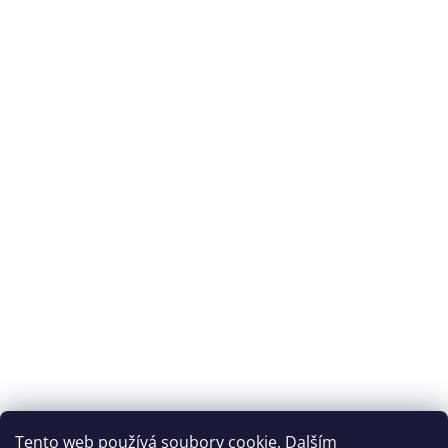
plantární fascitídě.
Archiv
Přijímáme online platby
Tento web používá soubory cookie. Dalším