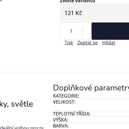
Zvolte variantu
121 Kč
Tisk
Zeptat se
Hlídat
Doplňkové parametr
KATEGORIE
:
, světle
VELIKOST
:
TEPLOTNÍ TŘÍDA
:
VÝŠKA
:
BARVA
:
deální volbou pro ty,