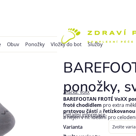
e
Obuv
Ponožky
Vložky do bot
Služby
BAREFOOT
ponožky, s
Značka:
VoXX
BAREFOOTAN FROTÉ VoXX pono
froté chodidlem
pro extra měk
prstovou částí
a
řetízkovanou 
Detailní informace
a nejen v ní
. Ideální pro celode
Varianta