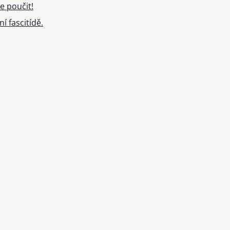
e poučit!
í fascitídě.