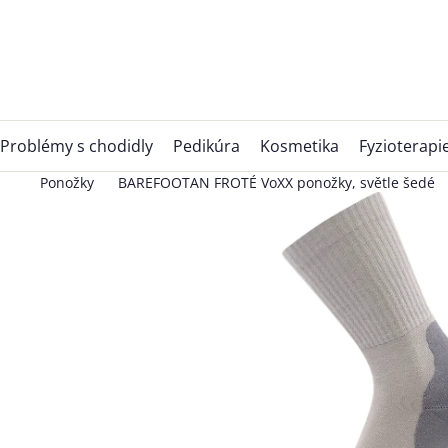
Přejít
na
obsah
Problémy s chodidly
Pedikúra
Kosmetika
Fyzioterapi
Ponožky
BAREFOOTAN FROTÉ VoXX ponožky, světle šedé