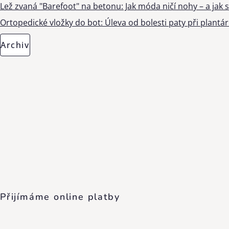
Lež zvaná "Barefoot" na betonu: Jak móda ničí nohy – a jak s
Ortopedické vložky do bot: Úleva od bolesti paty při plantárn
Archiv
Přijímáme online platby