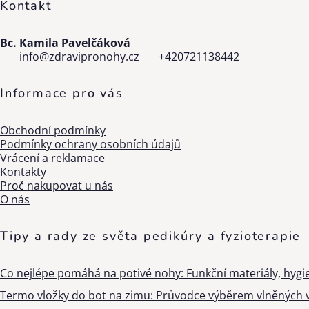
Kontakt
Bc. Kamila Pavelčáková
info
@
zdravipronohy.cz
+420721138442
Informace pro vás
Obchodní podmínky
Podmínky ochrany osobních údajů
Vrácení a reklamace
Kontakty
Proč nakupovat u nás
O nás
Tipy a rady ze světa pedikúry a fyzioterapie
Co nejlépe pomáhá na potivé nohy: Funkční materiály, hygi
Termo vložky do bot na zimu: Průvodce výběrem vlněných v