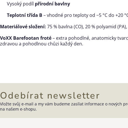
Vysoký podíl
přírodní bavlny
Teplotní třída B
– vhodné pro teploty od
−
5
°C do
+
20
°
Materiálové složení:
75
% bavlna (CO),
20
% polyamid (PA)
VoXX Barefootan froté
– extra pohodlné, anatomicky tvar
zdravou a pohodlnou chůzi každý den.
Odebírat newsletter
Vložte svůj e-mail a my vám budeme zasílat informace o nových p
Zápatí
na našem e-shopu.