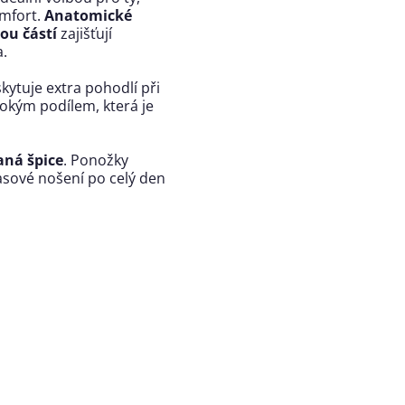
mfort.
Anatomické
ou částí
zajišťují
a.
kytuje extra pohodlí při
sokým podílem, která je
aná špice
. Ponožky
časové nošení po celý den