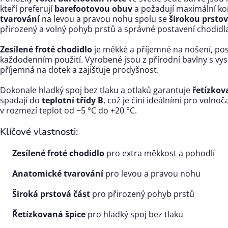
kteří preferují
barefootovou obuv
a požadují maximální ko
tvarování
na levou a pravou nohu spolu se
širokou prstov
přirozený a volný pohyb prstů a správné postavení chodidl
Zesílené froté chodidlo
je měkké a příjemné na nošení, pos
každodenním použití. Vyrobené jsou z přírodní bavlny s vy
příjemná na dotek a zajišťuje prodyšnost.
Dokonale hladký spoj bez tlaku a otlaků garantuje
řetízkov
spadají do
teplotní třídy B
, což je činí ideálními pro volno
v rozmezí teplot od
−
5
°C do
+
20
°C.
Klíčové vlastnosti:
Zesílené froté chodidlo
pro extra měkkost a pohodlí
Anatomické tvarování
pro levou a pravou nohu
Široká prstová část
pro přirozený pohyb prstů
Řetízkovaná špice
pro hladký spoj bez tlaku