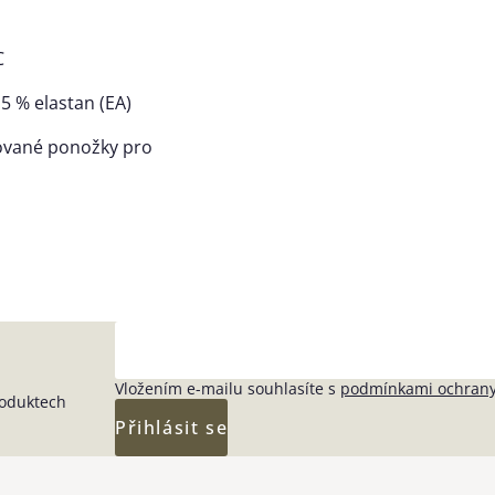
C
,
5
% elastan (EA)
ované ponožky pro
Vložením e-mailu souhlasíte s
podmínkami ochrany
roduktech
Přihlásit se