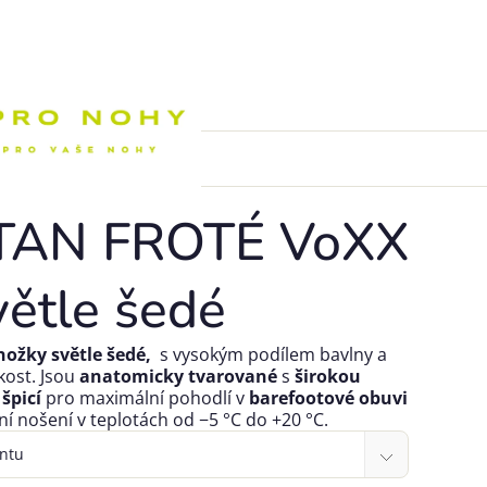
Nákupní k
AN FROTÉ VoXX
větle šedé
žky světle šedé,
s vysokým podílem bavlny a
kost. Jsou
anatomicky tvarované
s
širokou
špicí
pro maximální pohodlí v
barefootové obuvi
nní nošení v teplotách od
−
5
°C do
+
20
°C.