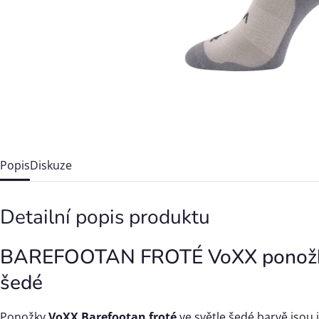
Popis
Diskuze
Detailní popis produktu
BAREFOOTAN FROTÉ VoXX ponožky
šedé
Ponožky
VoXX Barefootan froté
ve světle šedé barvě jsou i