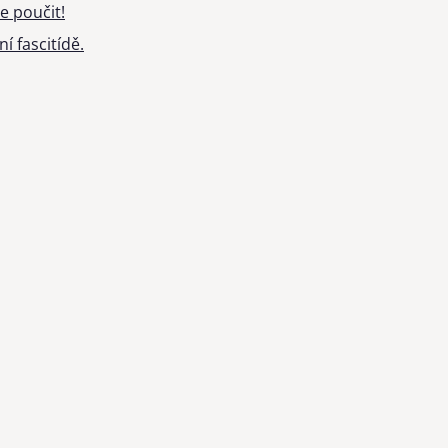
e poučit!
í fascitídě.