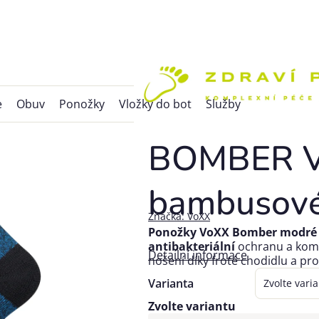
e
Obuv
Ponožky
Vložky do bot
Služby
BOMBER Vo
bambusové
Značka:
VoXX
Ponožky VoXX Bomber modré
antibakteriální
ochranu a komf
Detailní informace
nošení díky froté chodidlu a p
Varianta
Zvolte variantu