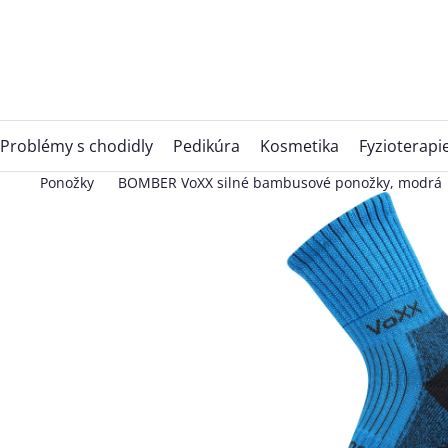
Přejít
na
obsah
Problémy s chodidly
Pedikúra
Kosmetika
Fyzioterapi
Ponožky
BOMBER VoXX silné bambusové ponožky, modrá