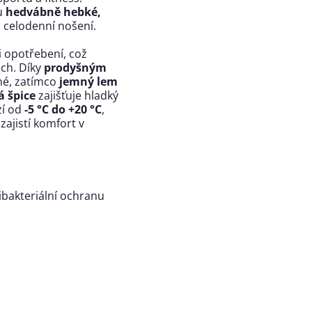
ou
hedvábně hebké,
ro celodenní nošení.
 opotřebení, což
ách. Díky
prodyšným
ché, zatímco
jemný lem
á špice
zajišťuje hladký
zí od
-5 °C do +20 °C
,
zajistí komfort v
bakteriální ochranu