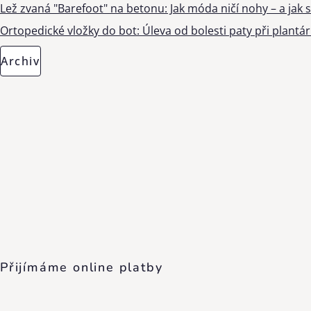
Lež zvaná "Barefoot" na betonu: Jak móda ničí nohy – a jak s
Ortopedické vložky do bot: Úleva od bolesti paty při plantárn
Archiv
Přijímáme online platby