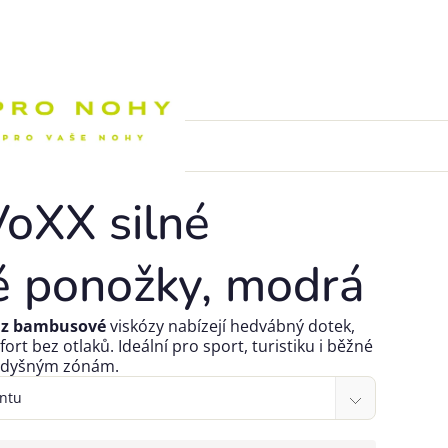
Nákupní k
XX silné
 ponožky, modrá
z
bambusové
viskózy
nabízejí
hedvábný dotek,
ort bez otlaků
. Ideální pro
sport, turistiku i běžné
rodyšným zónám.