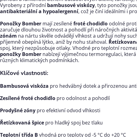
Vyrobeny z přírodní
bambusové viskózy
, tyto ponožky js
antibakteriální a hypoalergenní
, což je činí ideálními i p
Ponožky Bomber
mají zesílené
froté chodidlo
odolné proti
zaručuje dlouhou životnost a pohodlí při náročných aktivit
zónám
na nártu skvěle odvádějí vlhkost a udržují nohy su
příjemně obepíná lýtko, aniž by nohu stahoval.
Řetízkovan
spoj, který nezpůsobuje otlaky. Vhodné pro teplotní rozme
ponožky Bomber
nabízejí výjimečnou termoregulaci, která 
různých klimatických podmínkách.
Klíčové vlastnosti:
Bambusová viskóza
pro hedvábný dotek a přirozenou anti
Zesílené froté chodidlo
pro odolnost a pohodlí
Prodyšné zóny
pro efektivní odvod vlhkosti
Řetízkovaná špice
pro hladký spoj bez tlaku
Teplotní třída B
vhodná pro teploty od -5 °C do +20 °C