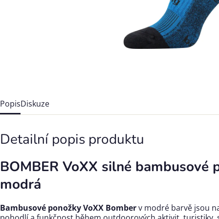
Popis
Diskuze
Detailní popis produktu
BOMBER VoXX
silné bambusové 
modrá
Bambusové ponožky VoXX Bomber
v modré barvě jsou n
pohodlí a funkčnost během outdoorových aktivit, turistiky, s