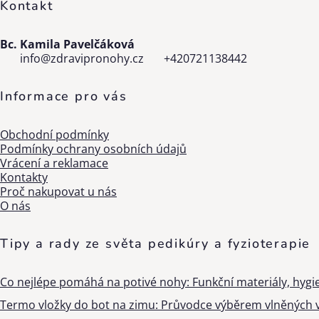
Kontakt
Bc. Kamila Pavelčáková
info
@
zdravipronohy.cz
+420721138442
Informace pro vás
Obchodní podmínky
Podmínky ochrany osobních údajů
Vrácení a reklamace
Kontakty
Proč nakupovat u nás
O nás
Tipy a rady ze světa pedikúry a fyzioterapie
Co nejlépe pomáhá na potivé nohy: Funkční materiály, hygi
Termo vložky do bot na zimu: Průvodce výběrem vlněných v