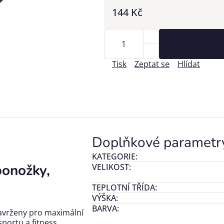
144 Kč
Tisk
Zeptat se
Hlídat
Doplňkové parametr
KATEGORIE
:
ponožky,
VELIKOST
:
TEPLOTNÍ TŘÍDA
:
VÝŠKA
:
BARVA
:
avrženy pro maximální
portu a fitness.