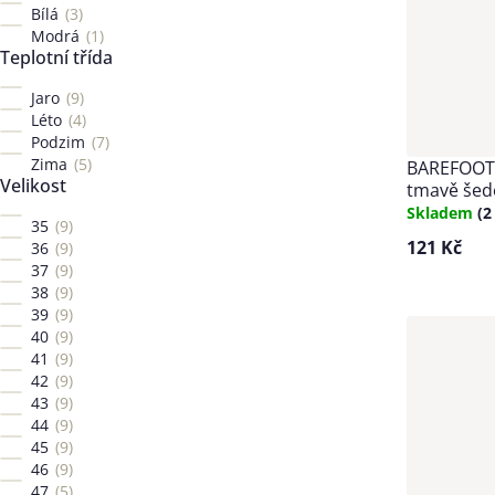
Bílá
3
Modrá
1
Teplotní třída
Jaro
9
Léto
4
Podzim
7
Zima
5
BAREFOOT
Velikost
tmavě šed
Skladem
(2
35
9
121 Kč
36
9
37
9
38
9
39
9
40
9
41
9
42
9
43
9
44
9
45
9
46
9
47
5