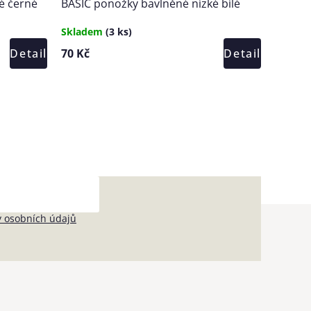
é černé
BASIC ponožky bavlněné nízké bílé
Skladem
(3 ks)
Detail
70 Kč
Detail
 osobních údajů