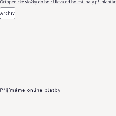
Ortopedické vložky do bot: Úleva od bolesti paty při plantárn
Archiv
Přijímáme online platby