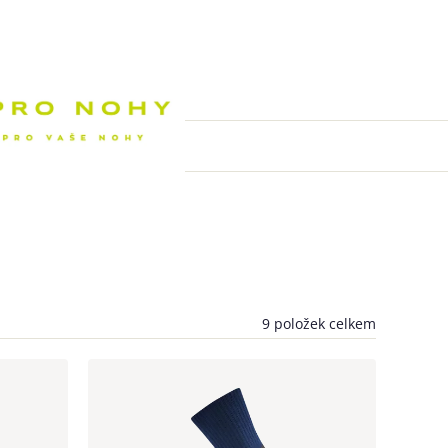
Nákupní k
9
položek celkem