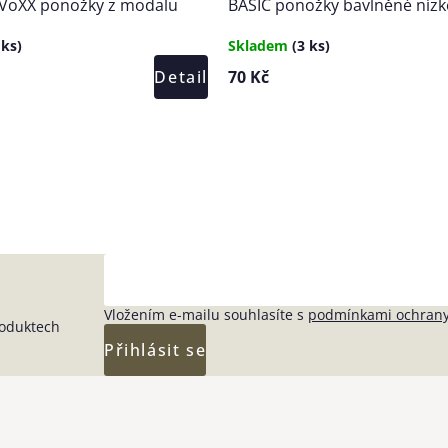
VoXX ponožky z modalu
BASIC ponožky bavlněné nízk
 ks)
Skladem
(3 ks)
Detail
70 Kč
Vložením e-mailu souhlasíte s
podmínkami ochrany
roduktech
Přihlásit se