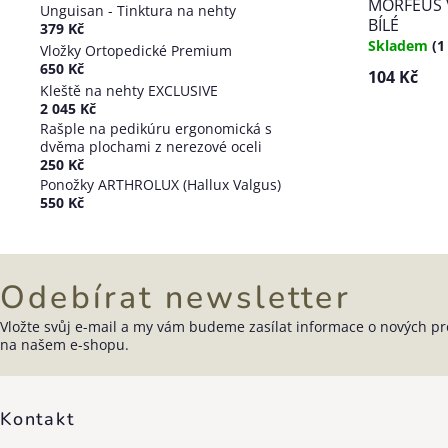
MORFEUS 
Unguisan - Tinktura na nehty
BÍLÉ
379 Kč
Skladem
(1
Vložky Ortopedické Premium
650 Kč
104 Kč
Kleště na nehty EXCLUSIVE
2 045 Kč
Rašple na pedikúru ergonomická s
dvěma plochami z nerezové oceli
Ovládací
250 Kč
prvky
Ponožky ARTHROLUX (Hallux Valgus)
výpisu
550 Kč
Odebírat newsletter
Vložte svůj e-mail a my vám budeme zasílat informace o nových p
Zápatí
na našem e-shopu.
Kontakt