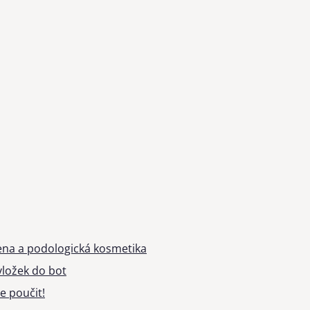
ena a podologická kosmetika
ložek do bot
e poučit!