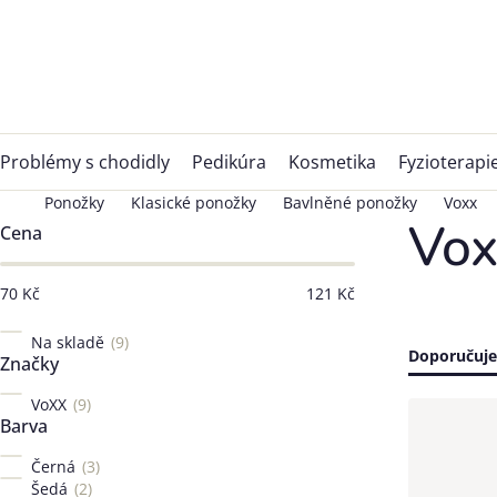
Přejít
na
obsah
Problémy s chodidly
Pedikúra
Kosmetika
Fyzioterapi
Ponožky
Klasické ponožky
Bavlněné ponožky
Voxx
Postranní
Vox
Cena
panel
70
Kč
121
Kč
Na skladě
9
Řazen
Doporučuj
Značky
produ
VoXX
9
Výpis
Barva
produ
Černá
3
Šedá
2