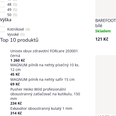
48
5
49
5
50
5
Výška
BAREFOOT
bílé
Kotníkové
4
Skladem
Vysoké
5
121 Kč
Top 10 produktů
Unisex obuv zdravotní FORcare 203001
černá
1 260 Kč
MAGNUM pilník na nehty písečný 10 ks.
12 cm
45 Kč
MAGNUM pilník na nehty safír 15 cm
69 Kč
Pusher Heiko Wild profesionální
oboustranný zatlačovač na kutikulu, 150
mm
234 Kč
Exkavátor oboustranný kulatý 1 mm
314 Kč