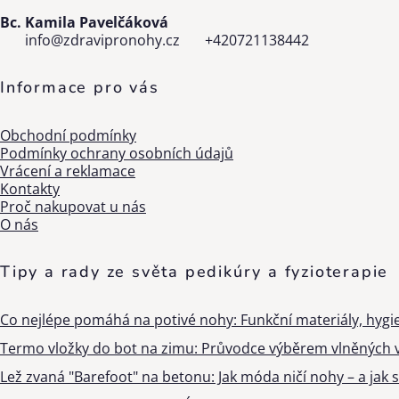
Bc. Kamila Pavelčáková
info
@
zdravipronohy.cz
+420721138442
Informace pro vás
Obchodní podmínky
Podmínky ochrany osobních údajů
Vrácení a reklamace
Kontakty
Proč nakupovat u nás
O nás
Tipy a rady ze světa pedikúry a fyzioterapie
Co nejlépe pomáhá na potivé nohy: Funkční materiály, hygi
Termo vložky do bot na zimu: Průvodce výběrem vlněných v
Lež zvaná "Barefoot" na betonu: Jak móda ničí nohy – a jak s