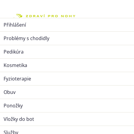
Přejít
na
Nák
obsah
Ponožky
Sportovní ponožky
Kompresní ponožky
Přihlášení
Kompresní ponožky
,
Problémy s chodidly
Strana 2
Pedikúra
Kosmetika
Řazení
Výpis
Doporučujeme
Nejlevnější
Nejdražší
Nejprodávanější
Abecedně
Fyzioterapie
produktů
produktů
Otevřít filtr
Obuv
Ponožky
Vložky do bot
Služby