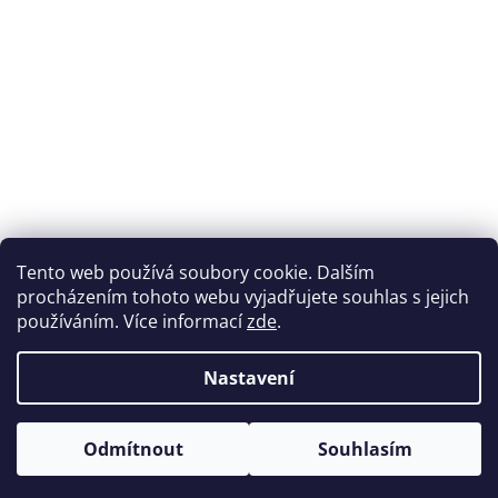
Přijímáme online platby
Tento web používá soubory cookie. Dalším
procházením tohoto webu vyjadřujete souhlas s jejich
používáním. Více informací
zde
.
Nastavení
Možnosti dopravy
Odmítnout
Souhlasím
Vytvořil Shoptet
&
Copyright 2026
Zdravipronohy.cz
. Všechna práva vyhrazena.