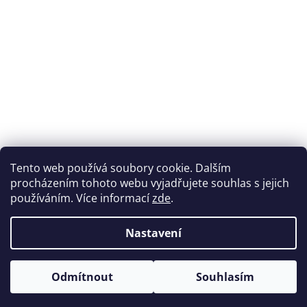
Přijímáme online platby
Tento web používá soubory cookie. Dalším
procházením tohoto webu vyjadřujete souhlas s jejich
používáním. Více informací
zde
.
Nastavení
Možnosti dopravy
Odmítnout
Souhlasím
Vytvořil Shoptet
&
Copyright 2026
Zdravipronohy.cz
. Všechna práva vyhrazena.