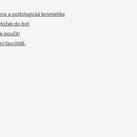
ena a podologická kosmetika
ložek do bot
e poučit!
í fascitídě.