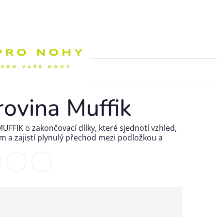
Nákupní k
rovina Muffik
FFIK o zakončovací dílky, které sjednotí vzhled,
m a zajistí plynulý přechod mezi podložkou a