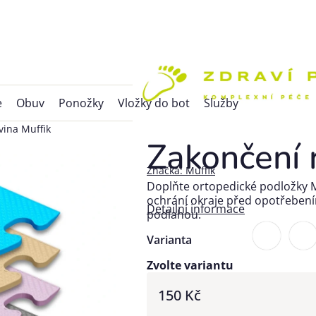
e
Obuv
Ponožky
Vložky do bot
Služby
vina Muffik
Zakončení 
Značka:
Muffik
Doplňte ortopedické podložky MU
ochrání okraje před opotřebení
Detailní informace
podlahou.
Varianta
Zvolte variantu
150 Kč