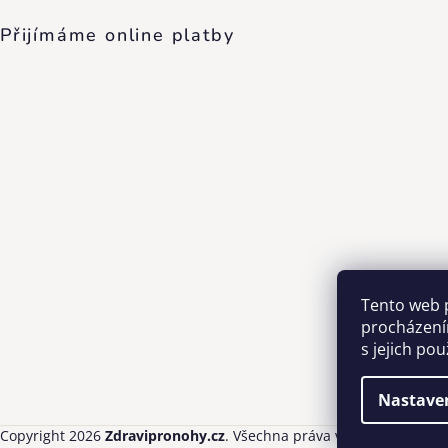
Přijímáme online platby
Tento web 
procházení
s jejich po
Nastave
Copyright 2026
Zdravipronohy.cz
. Všechna práva vyhrazena.