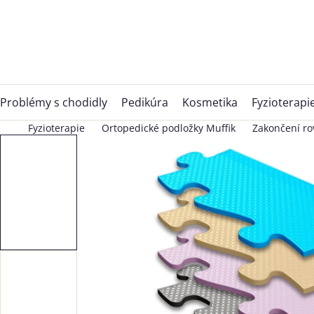
Přejít
na
obsah
Problémy s chodidly
Pedikúra
Kosmetika
Fyzioterapi
Fyzioterapie
Ortopedické podložky Muffik
Zakončení ro