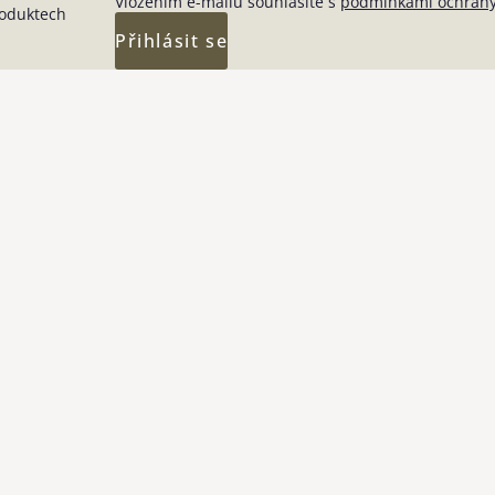
Vložením e-mailu souhlasíte s
podmínkami ochrany
roduktech
Přihlásit se