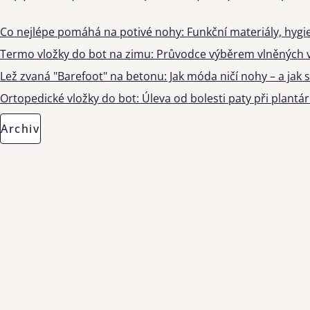
Co nejlépe pomáhá na potivé nohy: Funkční materiály, hygi
Termo vložky do bot na zimu: Průvodce výběrem vlněných v
Lež zvaná "Barefoot" na betonu: Jak móda ničí nohy – a jak s
Ortopedické vložky do bot: Úleva od bolesti paty při plantárn
Archiv