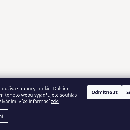
používá soubory cookie. Dalším
Odmítnout
S
m tohoto webu vyjadřujete souhlas
Možnosti dopravy
užíváním. Více informací
zde
.
ní