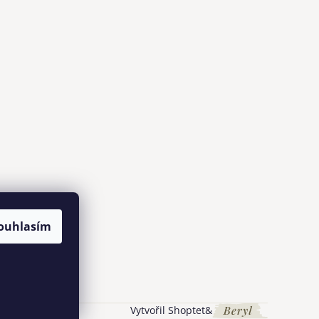
ouhlasím
Vytvořil Shoptet
&