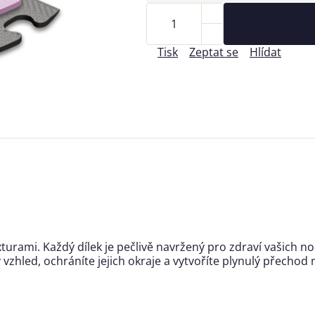
Tisk
Zeptat se
Hlídat
turami. Každý dílek je pečlivě navržený pro zdraví vašich 
zhled, ochráníte jejich okraje a vytvoříte plynulý přechod