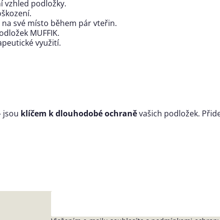
ní vzhled podložky.
oškození.
na své místo během pár vteřin.
podložek MUFFIK.
peutické využití.
– jsou
klíčem k dlouhodobé ochraně
vašich podložek. Přidej