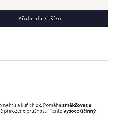
Přidat do košíku
ch nehtů a kuřích ok. Pomáhá
změkčovat a
vě přirozené pružnosti. Tento
vysoce účinný