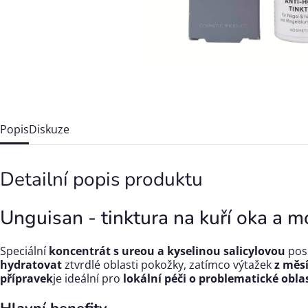
Popis
Diskuze
Detailní popis produktu
Unguisan - tinktura na kuří oka a m
Speciální
koncentrát s ureou a kyselinou salicylovou
pos
hydratovat
ztvrdlé oblasti pokožky, zatímco výtažek
z měs
přípravek
je ideální pro
lokální péči o problematické obla