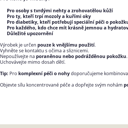
Pro osoby s tvrdými nehty a zrohovatělou kůží
Pro ty, kteří trpí mozoly a kuřími oky
Pro diabetiky, kteří potřebují speciální péči o pokož
Pro každého, kdo chce mít krásně jemnou a hydrat
Důležité upozornění
Výrobek je určen
pouze k vnějšímu použití
.
Vyhněte se kontaktu s očima a sliznicemi.
Nepoužívejte na
poraněnou nebo podrážděnou pokožku
.
Uchovávejte mimo dosah dětí.
Tip:
Pro
komplexní péči o nohy
doporučujeme kombinovat 
Objevte sílu koncentrované péče a dopřejte svým nohám
p