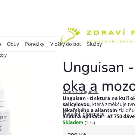
e
Obuv
Ponožky
Vložky do bot
Služby
zoly
Unguisan - 
oka a mozo
Značka:
Unguisan
Unguisan - tinktura na kuří o
salicylovou
, která změkčuje tvr
lékařského a allantoin
zklidňu
Detailní informace
Snadná aplikace – až 750 dáve
Skladem
(1 ks)