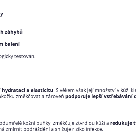
ty
ch záhybů
om balení
gicky testován.
í
hydrataci a elasticitu
. S věkem však její množství v kůži k
okožku změkčovat a zároveň
podporuje lepší vstřebávání 
odumřelé kožní buňky, změkčuje ztvrdlou kůži a
redukuje t
 zmírnit podráždění a snižuje riziko infekce.