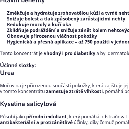
Hlavní benefity
Změkčuje a hydratuje zrohovatělou kůži a tvrdé neh
Snižuje bolest a tlak způsobený zarůstajícími nehty
Redukuje mozoly a kuří oka
Zklidňuje podráždění a snižuje zánět kolem nehtový
Obnovuje přirozenou vláčnost pokožky
Hygienická a přesná aplikace – až 750 použití v jedn
Tento koncentrát je
vhodný i pro diabetiky
a byl dermatolo
Účinné složky:
Urea
Močovina je přirozenou součástí pokožky, která zajišťuje jej
v tomto koncentrátu
zamezuje ztrátě vlhkosti
, pomáhá p
Kyselina salicylová
Působí jako
přírodní exfoliant
, který pomáhá odstraňovat 
antibakteriální a protizánětlivé
účinky, díky čemuž pomáhá