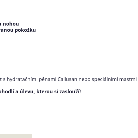
ku nohou
ovanou pokožku
s hydratačními pěnami Callusan nebo speciálními mastmi 
ohodlí a úlevu, kterou si zaslouží!