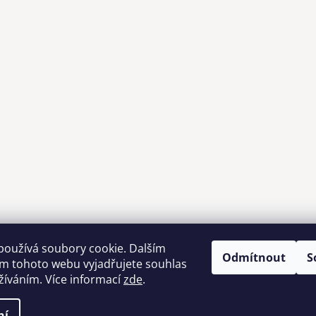
používá soubory cookie. Dalším
Odmítnout
S
m tohoto webu vyjadřujete souhlas
Možnosti dopravy
užíváním. Více informací
zde
.
ní