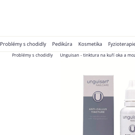
Přejít
na
obsah
Problémy s chodidly
Pedikúra
Kosmetika
Fyzioterapi
Problémy s chodidly
Unguisan - tinktura na kuří oka a mo