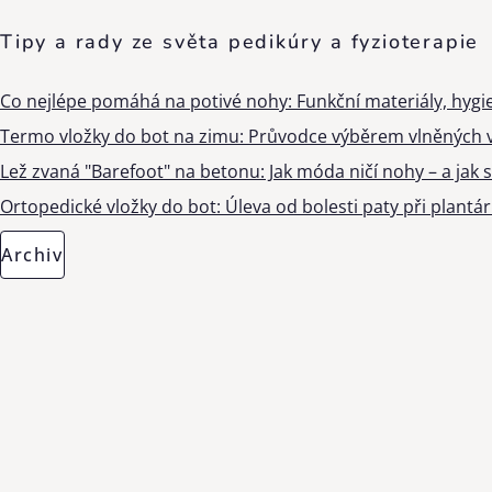
Tipy a rady ze světa pedikúry a fyzioterapie
Co nejlépe pomáhá na potivé nohy: Funkční materiály, hygi
Termo vložky do bot na zimu: Průvodce výběrem vlněných v
Lež zvaná "Barefoot" na betonu: Jak móda ničí nohy – a jak s
Ortopedické vložky do bot: Úleva od bolesti paty při plantárn
Archiv