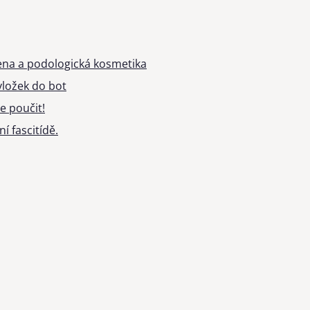
ena a podologická kosmetika
ložek do bot
e poučit!
í fascitídě.