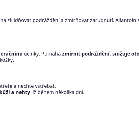
há zklidňovat podráždění a zmírňovat zarudnutí. Allantoin
neračními
účinky. Pomáhá
zmírnit podráždění, snižuje o
okožky.
třete a nechte vstřebat.
kůži a nehty
již během několika dní.