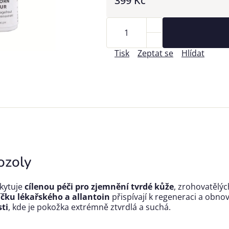
399 Kč
Tisk
Zeptat se
Hlídat
ozoly
kytuje
cílenou péči pro zjemnění tvrdé kůže
, zrohovatělý
íčku lékařského a allantoin
přispívají k regeneraci a obno
sti
, kde je pokožka extrémně ztvrdlá a suchá.