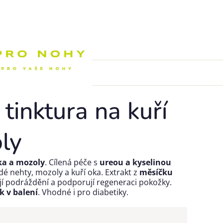
Nákupní k
tinktura na kuří
ly
ka a mozoly
.
Cílená péče s
ureou a kyselinou
dé nehty, mozoly a kuří oka. Extrakt z
měsíčku
jí podráždění a podporují regeneraci pokožky.
k v balení
. Vhodné i pro diabetiky.