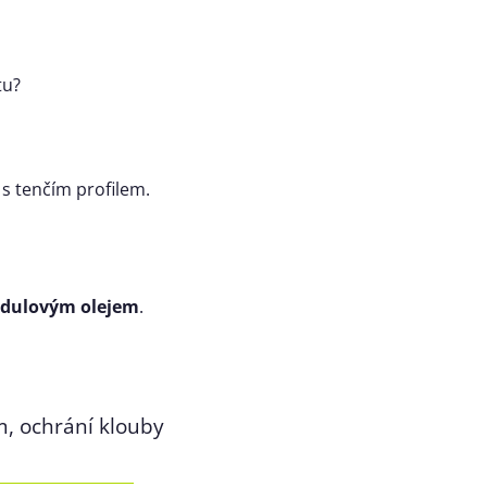
tu?
s tenčím profilem.
andulovým olejem
.
m, ochrání klouby