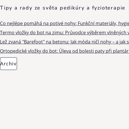
Tipy a rady ze světa pedikúry a fyzioterapie
Co nejlépe pomáhá na potivé nohy: Funkční materiály, hygi
Termo vložky do bot na zimu: Průvodce výběrem vlněných v
Lež zvaná "Barefoot" na betonu: Jak móda ničí nohy – a jak s
Ortopedické vložky do bot: Úleva od bolesti paty při plantárn
Archiv