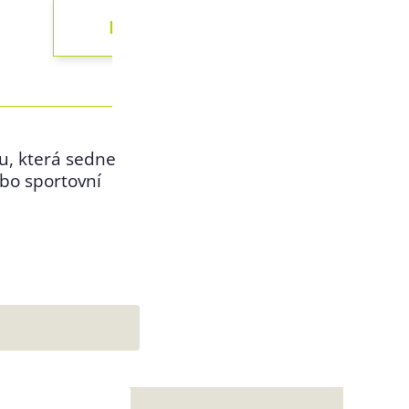
tu, která sedne
ebo sportovní
k