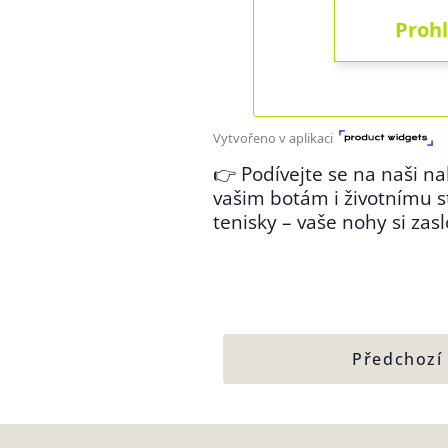
👉 Podívejte se na naši n
vašim botám i životnímu st
tenisky – vaše nohy si zas
Předchozí