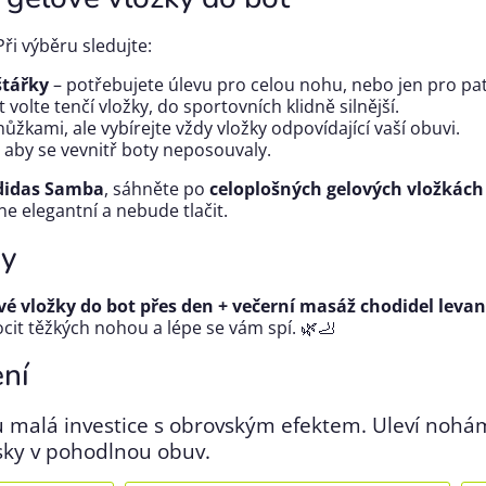
Při výběru sledujte:
štářky
– potřebujete úlevu pro celou nohu, nebo jen pro pa
volte tenčí vložky, do sportovních klidně silnější.
nůžkami, ale vybírejte vždy vložky odpovídající vaší obuvi.
 aby se vevnitř boty neposouvaly.
didas Samba
, sáhněte po
celoplošných gelových vložkách
ne elegantní a nebude tlačit.
hy
vé vložky do bot přes den + večerní masáž chodidel lev
cit těžkých nohou a lépe se vám spí. 🌿🦶
ení
 malá investice s obrovským efektem. Uleví nohá
sky v pohodlnou obuv.