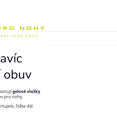
Nákupní k
avíc
í obuv
xistují
gelové vložky
v pro nohy.
tujete, čtěte dál.