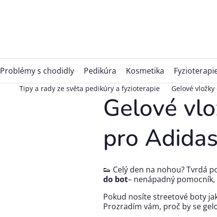
Přejít
na
obsah
Problémy s chodidly
Pedikúra
Kosmetika
Fyzioterapi
Tipy a rady ze světa pedikúry a fyzioterapie
Gelové vložky
Gelové vlo
pro Adida
👟 Celý den na nohou? Tvrdá po
do bot
– nenápadný pomocník, 
Pokud nosíte streetové boty j
Prozradím vám, proč by se gelov