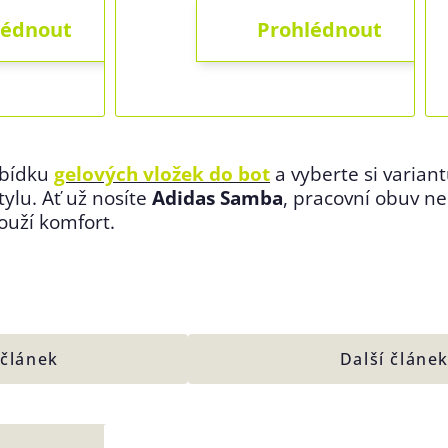
abídku
gelových vložek do bot
a vyberte si varian
ylu. Ať už nosíte
Adidas Samba
, pracovní obuv n
louží komfort.
 článek
Další článe