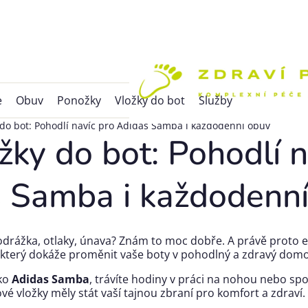
e
Obuv
Ponožky
Vložky do bot
Služby
 do bot: Pohodlí navíc pro Adidas Samba i každodenní obuv
žky do bot: Pohodlí n
s Samba i každodenn
drážka, otlaky, únava? Znám to moc dobře. A právě proto e
který dokáže proměnit vaše boty v pohodlný a zdravý domo
ako
Adidas Samba
, trávíte hodiny v práci na nohou nebo spor
é vložky měly stát vaší tajnou zbraní pro komfort a zdraví.