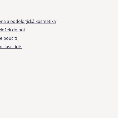
ena a podologická kosmetika
ložek do bot
e poučit!
í fascitídě.