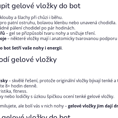
upit gelové vložky do bot
klouby a šlachy při chůzi i běhu.
 pro patní ostruhu, bolavou klenbu nebo unavená chodidla.
ádné pálení chodidel po pár hodinách.
ýřů
– gel se přizpůsobí tvaru nohy a snižuje tření.
oje
– některé vložky mají i anatomicky tvarovanou podporu 
o bot šetří vaše nohy i energii
.
odí gelové vložky
isky
– skvělé řešení, protože originální vložky bývají tenké a 
íte 8+ hodin denně.
istika, fitness.
y nebo lodičky s úzkou špičkou ocení tenké gelové vložky.
milujete, ale bolí vás v nich nohy –
gelové vložky jim dají d
 gelové vložky do bot