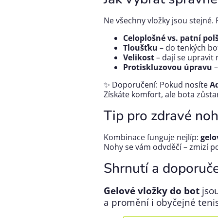
Ne všechny vložky jsou stejné. 
Celoplošné vs. patní pol
Tloušťku
– do tenkých bot 
Velikost
– dají se upravit 
Protiskluzovou úpravu
–
✨ Doporučení: Pokud nosíte
A
Získáte komfort, ale bota zůsta
Tip pro zdravé no
Kombinace funguje nejlíp:
gelo
Nohy se vám odvděčí – zmizí po
Shrnutí a doporuč
Gelové vložky do bot
jsou
a promění i obyčejné teni