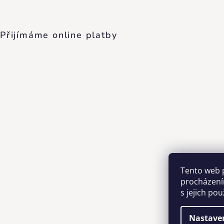
Přijímáme online platby
Tento web 
procházení
s jejich po
Nastave