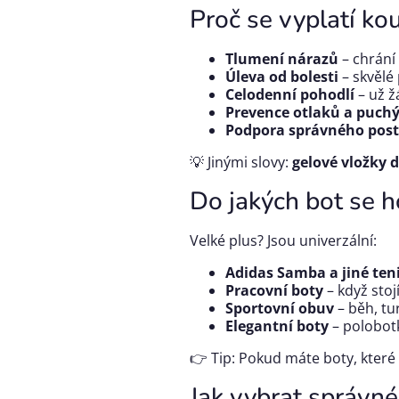
Proč se vyplatí ko
Tlumení nárazů
– chrání 
Úleva od bolesti
– skvělé
Celodenní pohodlí
– už ž
Prevence otlaků a puch
Podpora správného post
💡 Jinými slovy:
gelové vložky d
Do jakých bot se h
Velké plus? Jsou univerzální:
Adidas Samba a jiné ten
Pracovní boty
– když stoj
Sportovní obuv
– běh, tur
Elegantní boty
– polobotk
👉 Tip: Pokud máte boty, které 
Jak vybrat správné