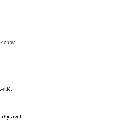
klenby.
tvrdé.
ruhý život
.