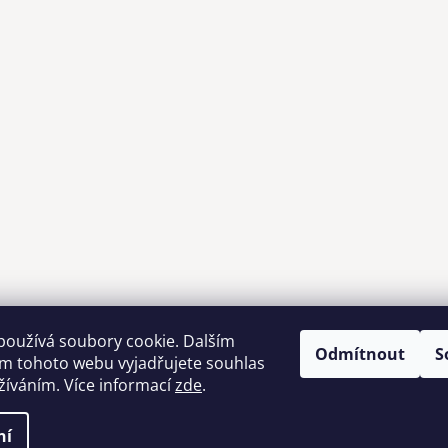
používá soubory cookie. Dalším
Odmítnout
S
m tohoto webu vyjadřujete souhlas
Možnosti dopravy
užíváním. Více informací
zde
.
ní