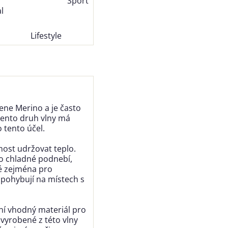
Sport
l
Lifestyle
ene Merino a je často
Tento druh vlny má
 tento účel.
nost udržovat teplo.
ro chladné podnebí,
té zejména pro
 pohybují na místech s
iní vhodný materiál pro
vyrobené z této vlny