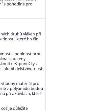
itní a pohodlné pro
aných druhů vláken při
dností, které ho činí
vnost a odolnost proti
ákna jsou tedy
sknutí než ponožky z
hlubit delší životností
í vhodný materiál pro
bené z polyamidu budou
a při aktivitách, které
což je důležité