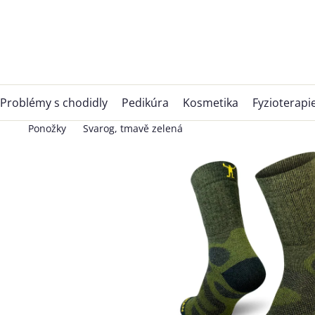
Přejít
na
obsah
Problémy s chodidly
Pedikúra
Kosmetika
Fyzioterapi
Ponožky
Svarog, tmavě zelená