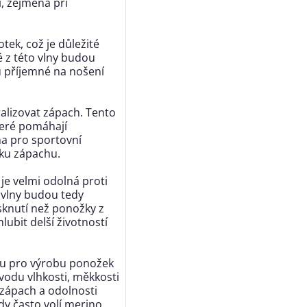
, zejména při
tek, což je důležité
 z této vlny budou
u příjemné na nošení
ralizovat zápach. Tento
teré pomáhají
na pro sportovní
iku zápachu.
 je velmi odolná proti
 vlny budou tedy
sknutí než ponožky z
ubit delší životností
lbou pro výrobu ponožek
vodu vlhkosti, měkkosti
 zápach a odolnosti
dy často volí merino