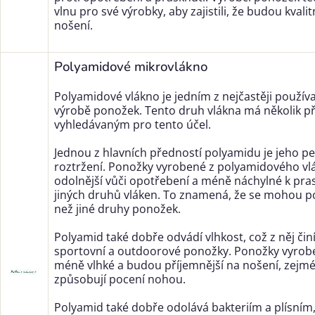
vlnu pro své výrobky, aby zajistili, že budou kval
nošení.
Polyamidové mikrovlákno
Polyamidové vlákno je jedním z nejčastěji použív
výrobě ponožek. Tento druh vlákna má několik pře
vyhledávaným pro tento účel.
Jednou z hlavních předností polyamidu je jeho pe
roztržení. Ponožky vyrobené z polyamidového vl
odolnější vůči opotřebení a méně náchylné k pra
jiných druhů vláken. To znamená, že se mohou poc
než jiné druhy ponožek.
Polyamid také dobře odvádí vlhkost, což z něj čin
sportovní a outdoorové ponožky. Ponožky vyro
méně vlhké a budou příjemnější na nošení, zejmén
způsobují pocení nohou.
Polyamid také dobře odolává bakteriím a plísním, 