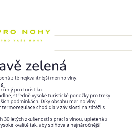
Nákupní k
avě zelená
ná z té nejkvalitnější merino vlny.
og
rčený pro turistiku.
dlné, středně vysoké turistické ponožky pro treky
jších podmínkách. Díky obsahu merino vlny
r termoregulace chodidla v závislosti na zátěži s
h 30 letých zkušeností s prací s vlnou, upletená z
 vysoké kvalitě tak, aby splňovala nejnáročnější