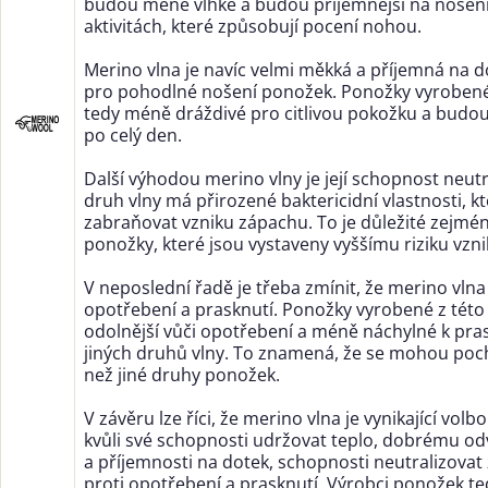
budou méně vlhké a budou příjemnější na nošení
aktivitách, které způsobují pocení nohou.
Merino vlna je navíc velmi měkká a příjemná na do
pro pohodlné nošení ponožek. Ponožky vyrobené
tedy méně dráždivé pro citlivou pokožku a budo
po celý den.
Další výhodou merino vlny je její schopnost neut
druh vlny má přirozené baktericidní vlastnosti, k
zabraňovat vzniku zápachu. To je důležité zejmé
ponožky, které jsou vystaveny vyššímu riziku vzn
V neposlední řadě je třeba zmínit, že merino vlna
opotřebení a prasknutí. Ponožky vyrobené z této
odolnější vůči opotřebení a mén
ě náchylné k pra
jiných druhů vlny. To znamená, že se mohou pochl
než jiné druhy ponožek.
V závěru lze říci, že merino vlna je vynikající vo
kvůli své schopnosti udržovat teplo, dobrému od
a příjemnosti na dotek, schopnosti neutralizovat
proti opotřebení a prasknutí. Výrobci ponožek te