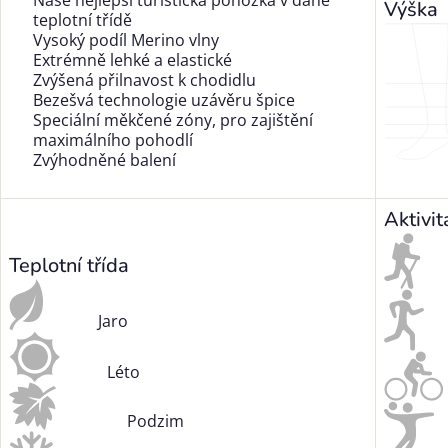
Naše nejlepší turistická ponožka v dané
Výška
teplotní třídě
Vysoký podíl Merino vlny
Extrémně lehké a elastické
Zvýšená přilnavost k chodidlu
Bezešvá technologie uzávěru špice
Speciální měkčené zóny, pro zajištění
maximálního pohodlí
Zvýhodněné balení
Aktivit
Teplotní třída
Jaro
Léto
Podzim