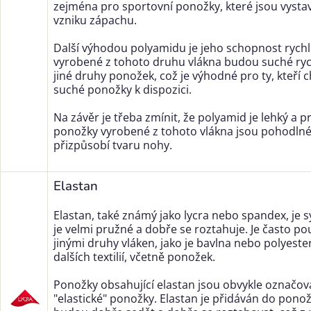
zejména pro sportovní ponožky, které jsou vysta
vzniku zápachu.
Další výhodou polyamidu je jeho schopnost rych
vyrobené z tohoto druhu vlákna budou suché rych
jiné druhy ponožek, což je výhodné pro ty, kteří ch
suché ponožky k dispozici.
Na závěr je třeba zmínit, že polyamid je lehký a p
ponožky vyrobené z tohoto vlákna jsou pohodlné
přizpůsobí tvaru nohy.
Elastan
Elastan, také známý jako lycra nebo spandex, je s
je velmi pružné a dobře se roztahuje. Je často p
jinými druhy vláken, jako je bavlna nebo polyester
dalších textilií, včetně ponožek.
Ponožky obsahující elastan jsou obvykle označov
"elastické" ponožky. Elastan je přidáván do ponožek