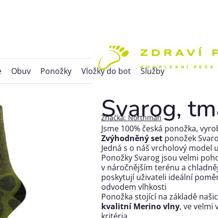
e
Obuv
Ponožky
Vložky do bot
Služby
Svarog, tm
Značka:
Northman
Jsme 100% česká ponožka, vyrobe
Zvýhodněný set
ponožek Svar
Jedná s o náš vrcholový model u
Ponožky Svarog jsou velmi poho
v náročnějším terénu a chladně
poskytují uživateli ideální pomě
odvodem vlhkosti
Ponožka stojící na základě našic
kvalitní Merino vlny
, ve velmi
kritéria.