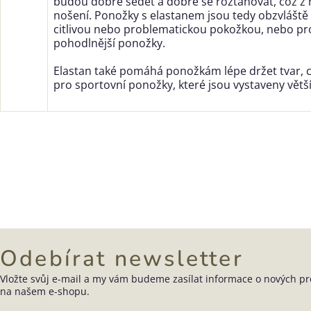
budou dobře sedět a dobře se roztahovat, což z n
nošení. Ponožky s elastanem jsou tedy obzvláště 
citlivou nebo problematickou pokožkou, nebo pro t
pohodlnější ponožky.
Elastan také pomáhá ponožkám lépe držet tvar, c
pro sportovní ponožky, které jsou vystaveny větš
Odebírat newsletter
Vložte svůj e-mail a my vám budeme zasílat informace o nových p
Zápatí
na našem e-shopu.