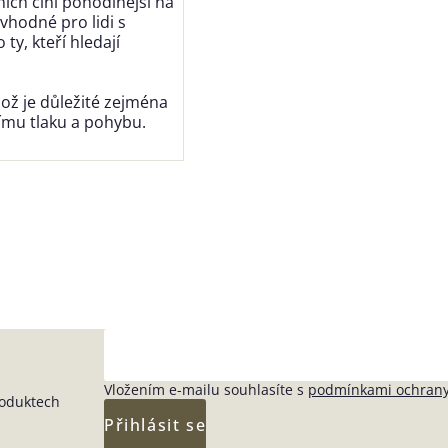
ich činí pohodlnější na
vhodné pro lidi s
y, kteří hledají
ož je důležité zejména
ímu tlaku a pohybu.
Vložením e-mailu souhlasíte s
podmínkami ochrany
roduktech
Přihlásit se