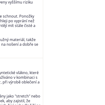
veny vyššímu riziku
le schnout. Ponožky
leji po vyprání než
tějí mít stále čisté a
ružný materiál, takže
 na nošení a dobře se
yntetické vlákno, které
oužíváno v kombinaci s
, při výrobě oblečení a
ány jako "stretch" nebo
, aby zajistil, že