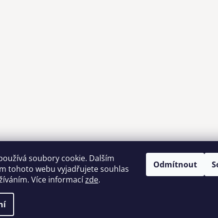
používá soubory cookie. Dalším
Odmítnout
S
m tohoto webu vyjadřujete souhlas
Možnosti dopravy
užíváním. Více informací
zde
.
ní