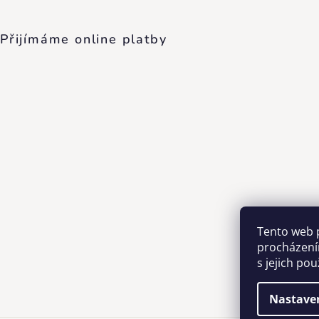
Přijímáme online platby
Tento web 
procházení
s jejich po
Nastave