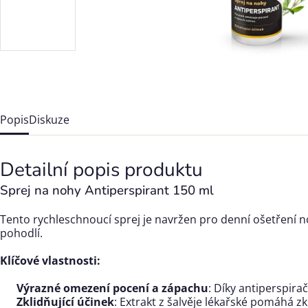
Popis
Diskuze
Detailní popis produktu
Sprej na nohy Antiperspirant 150 ml
Tento rychleschnoucí sprej je navržen pro denní ošetření no
pohodlí.
Klíčové vlastnosti:
Výrazné omezení pocení a zápachu
: Díky antiperspira
Zklidňující účinek
: Extrakt z šalvěje lékařské pomáhá 