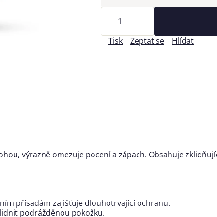
Tisk
Zeptat se
Hlídat
hou, výrazně omezuje pocení a zápach. Obsahuje zklidňující 
čním přísadám zajišťuje dlouhotrvající ochranu.
zklidnit podrážděnou pokožku.