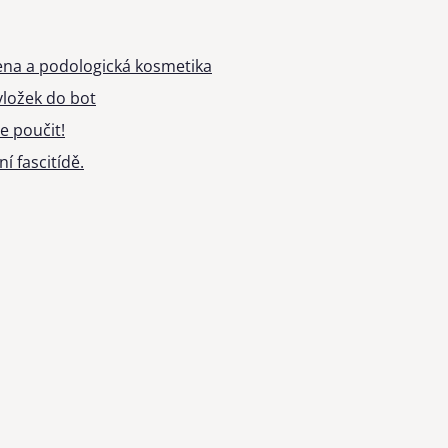
ena a podologická kosmetika
ložek do bot
e poučit!
í fascitídě.