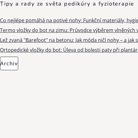
Tipy a rady ze světa pedikúry a fyzioterapie
Co nejlépe pomáhá na potivé nohy: Funkční materiály, hygi
Termo vložky do bot na zimu: Průvodce výběrem vlněných v
Lež zvaná "Barefoot" na betonu: Jak móda ničí nohy – a jak s
Ortopedické vložky do bot: Úleva od bolesti paty při plantárn
Archiv