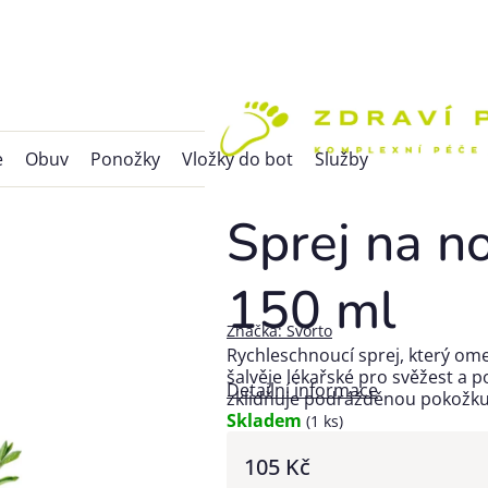
e
Obuv
Ponožky
Vložky do bot
Služby
Sprej na n
150 ml
Značka:
Svorto
Rychleschnoucí sprej, který om
šalvěje lékařské pro svěžest a p
Detailní informace
zklidňuje podrážděnou pokožku.
Skladem
(1 ks)
105 Kč