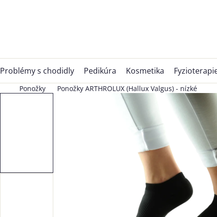
Přejít
na
obsah
Problémy s chodidly
Pedikúra
Kosmetika
Fyzioterapi
Ponožky
Ponožky ARTHROLUX (Hallux Valgus) - nízké