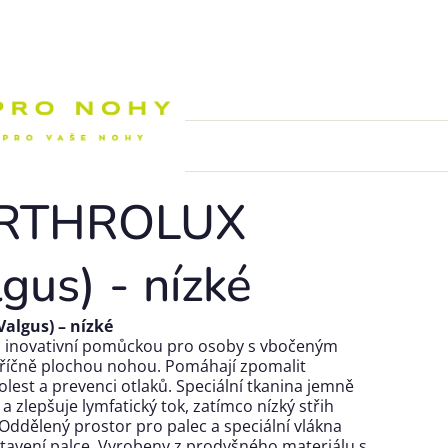
Nákupní k
ARTHROLUX
gus) - nízké
algus) – nízké
 inovativní pomůckou pro osoby s vbočeným
příčně plochou nohou. Pomáhají zpomalit
olest a prevenci otlaků. Speciální tkanina jemně
 zlepšuje lymfatický tok, zatímco nízký střih
 Oddělený prostor pro palec a speciální vlákna
avení palce. Vyrobeny z prodyšného materiálu s