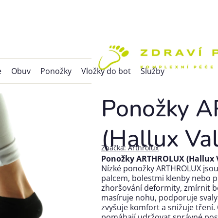
e
Obuv
Ponožky
Vložky do bot
Služby
Ponožky 
(Hallux Val
Značka:
Arthrolux
Ponožky ARTHROLUX (Hallux V
Nízké ponožky ARTHROLUX jsou
palcem, bolestmi klenby nebo 
zhoršování deformity, zmírnit b
masíruje nohu, podporuje svaly a
zvyšuje komfort a snižuje tření.
pomáhají udržovat správné post