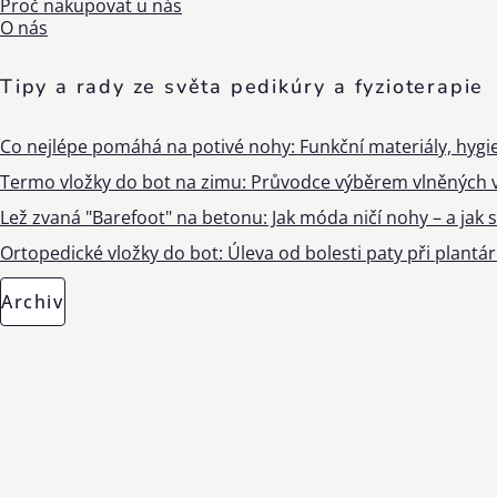
Proč nakupovat u nás
O nás
Tipy a rady ze světa pedikúry a fyzioterapie
Co nejlépe pomáhá na potivé nohy: Funkční materiály, hygi
Termo vložky do bot na zimu: Průvodce výběrem vlněných v
Lež zvaná "Barefoot" na betonu: Jak móda ničí nohy – a jak s
Ortopedické vložky do bot: Úleva od bolesti paty při plantárn
Archiv