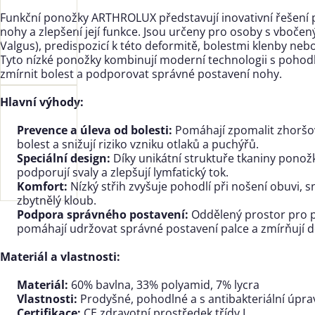
Funkční ponožky ARTHROLUX představují inovativní řešení 
nohy a zlepšení její funkce. Jsou určeny pro osoby s vboče
Valgus), predispozicí k této deformitě, bolestmi klenby ne
Tyto nízké ponožky kombinují moderní technologii s poho
zmírnit bolest a podporovat správné postavení nohy.
Hlavní výhody:
Prevence a úleva od bolesti:
Pomáhají zpomalit zhoršov
bolest a snižují riziko vzniku otlaků a puchýřů.
Speciální design:
Díky unikátní struktuře tkaniny ponož
podporují svaly a zlepšují lymfatický tok.
Komfort:
Nízký střih zvyšuje pohodlí při nošení obuvi, sn
zbytnělý kloub.
Podpora správného postavení:
Oddělený prostor pro pa
pomáhají udržovat správné postavení palce a zmírňují d
Materiál a vlastnosti:
Materiál:
60% bavlna, 33% polyamid, 7% lycra
Vlastnosti:
Prodyšné, pohodlné a s antibakteriální úpr
Certifikace:
CE zdravotní prostředek třídy I