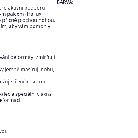
BARVA
:
pro aktivní podporu
ným palcem (Hallux
bo příčně plochou nohou.
dlím, aby vám pomohly
ání deformity, zmírňují
ky jemně masírují nohu,
ižuje tření a tlak na
lec a speciální vlákna
eformaci.
avou