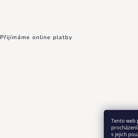
Přijímáme online platby
Tento web 
procházení
s jejich po