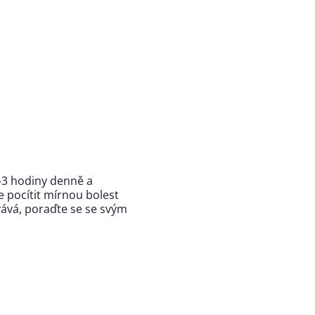
3 hodiny denně a
 pocítit mírnou bolest
vává, poraďte se se svým