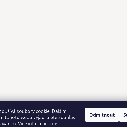
používá soubory cookie. Dalším
Odmítnout
S
m tohoto webu vyjadřujete souhlas
Možnosti dopravy
užíváním. Více informací
zde
.