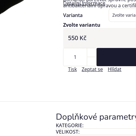
Detailní informace
antibakteriální úpravou a certif
Varianta
Zvolte variantu
550 Kč
Tisk
Zeptat se
Hlídat
Doplňkové parametr
KATEGORIE
:
VELIKOST
: