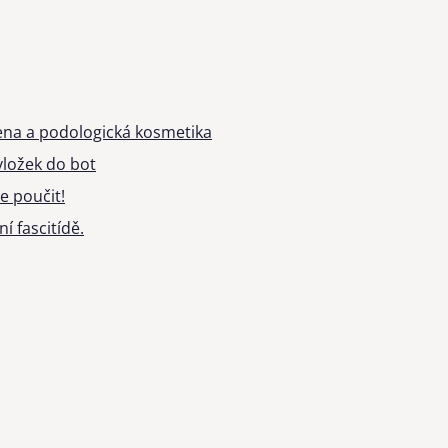
ena a podologická kosmetika
ložek do bot
e poučit!
í fascitídě.