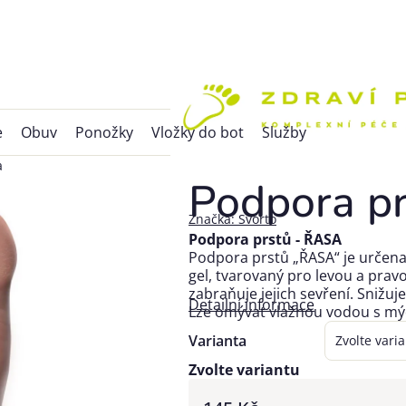
e
Obuv
Ponožky
Vložky do bot
Služby
a
Podpora pr
Značka:
Svorto
Podpora prstů - ŘASA
Podpora prstů „ŘASA“ je určena 
gel, tvarovaný pro levou a prav
zabraňuje jejich sevření. Snižuje
Detailní informace
Lze omývat vlažnou vodou s mýd
Varianta
Zvolte variantu