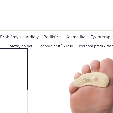
Přejít
na
obsah
Problémy s chodidly
Pedikúra
Kosmetika
Fyzioterapi
Vložky do bot
Podpora prstů - řasy
Podpora prstů - řas