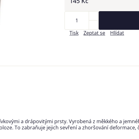
145 Kč
Tisk
Zeptat se
Hlídat
ívkovými a drápovitými prsty. Vyrobená z měkkého a jemného
ze. To zabraňuje jejich sevření a zhoršování deformace, čím