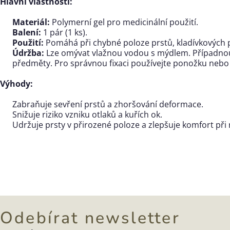
Hlavní vlastnosti:
Materiál:
Polymerní gel pro medicinální použití.
Balení:
1 pár (1 ks).
Použití:
Pomáhá při chybné poloze prstů, kladívkových p
Údržba:
Lze omývat vlažnou vodou s mýdlem. Případnou 
předměty. Pro správnou fixaci používejte ponožku neb
Výhody:
Zabraňuje sevření prstů a zhoršování deformace.
Snižuje riziko vzniku otlaků a kuřích ok.
Udržuje prsty v přirozené poloze a zlepšuje komfort při 
Odebírat newsletter