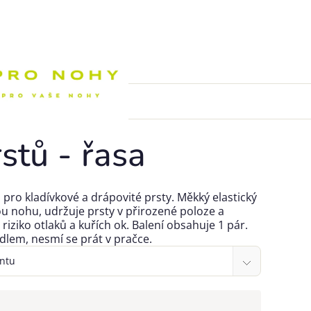
Nákupní k
stů - řasa
pro kladívkové a drápovité prsty. Měkký elastický
ou nohu, udržuje prsty v přirozené poloze a
 riziko otlaků a kuřích ok. Balení obsahuje 1 pár.
lem, nesmí se prát v pračce.