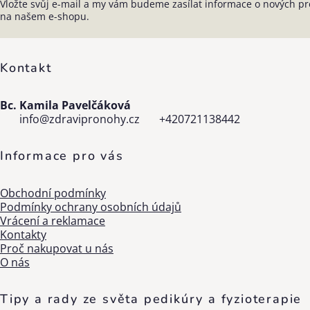
Vložte svůj e-mail a my vám budeme zasílat informace o nových p
Zápatí
na našem e-shopu.
Kontakt
Bc. Kamila Pavelčáková
info
@
zdravipronohy.cz
+420721138442
Informace pro vás
Obchodní podmínky
Podmínky ochrany osobních údajů
Vrácení a reklamace
Kontakty
Proč nakupovat u nás
O nás
Tipy a rady ze světa pedikúry a fyzioterapie