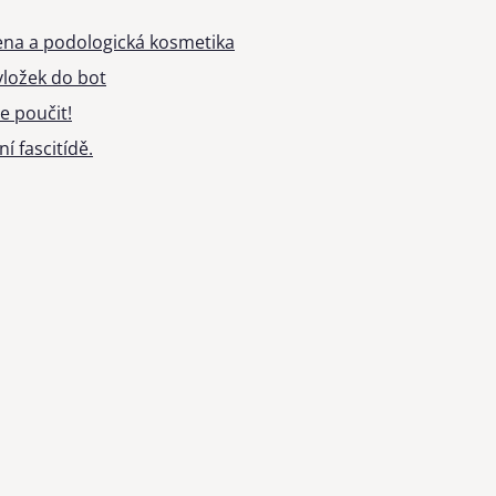
ena a podologická kosmetika
ložek do bot
e poučit!
í fascitídě.