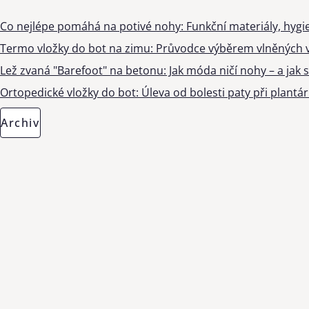
Co nejlépe pomáhá na potivé nohy: Funkční materiály, hygi
Termo vložky do bot na zimu: Průvodce výběrem vlněných v
Lež zvaná "Barefoot" na betonu: Jak móda ničí nohy – a jak s
Ortopedické vložky do bot: Úleva od bolesti paty při plantárn
Archiv