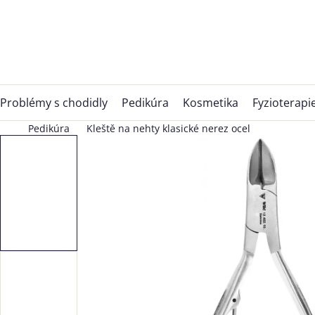
Přejít
na
obsah
Problémy s chodidly
Pedikúra
Kosmetika
Fyzioterapi
Pedikúra
Kleště na nehty klasické nerez ocel