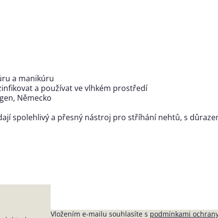
kúru a manikúru
zinfikovat a používat ve vlhkém prostředí
ingen, Německo
edají spolehlivý a přesný nástroj pro stříhání nehtů, s důra
Vložením e-mailu souhlasíte s
podmínkami ochrany