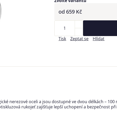
Zvolte variantu
od
659 Kč
Tisk
Zeptat se
Hlídat
rurgické nerezové oceli a jsou dostupné ve dvou délkách – 1
iskluzová rukojeť zajišťuje lepší uchopení a bezpečnost při 