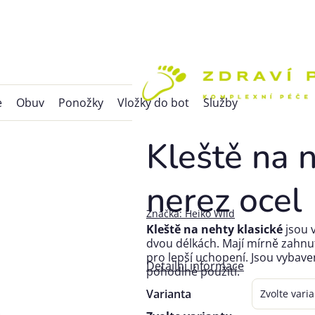
e
Obuv
Ponožky
Vložky do bot
Služby
Kleště na n
nerez ocel
Značka:
Heiko Wild
Kleště na nehty klasické
jsou 
dvou délkách. Mají mírně zahnu
pro lepší uchopení. Jsou vybave
Detailní informace
pohodlné použití.
Varianta