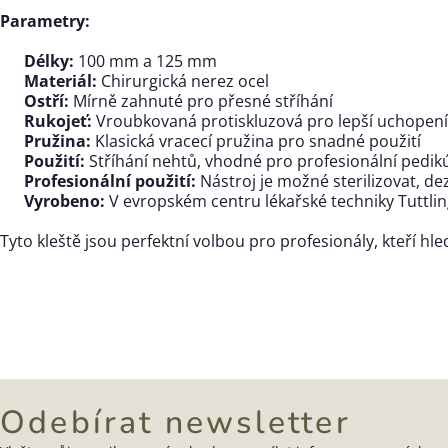
Parametry:
Délky:
100 mm a 125 mm
Materiál:
Chirurgická nerez ocel
Ostří:
Mírně zahnuté pro přesné stříhání
Rukojeť:
Vroubkovaná protiskluzová pro lepší uchopení
Pružina:
Klasická vracecí pružina pro snadné použití
Použití:
Stříhání nehtů, vhodné pro profesionální pedi
Profesionální použití:
Nástroj je možné sterilizovat, de
Vyrobeno:
V evropském centru lékařské techniky Tuttl
Tyto kleště jsou perfektní volbou pro profesionály, kteří hl
Odebírat newsletter