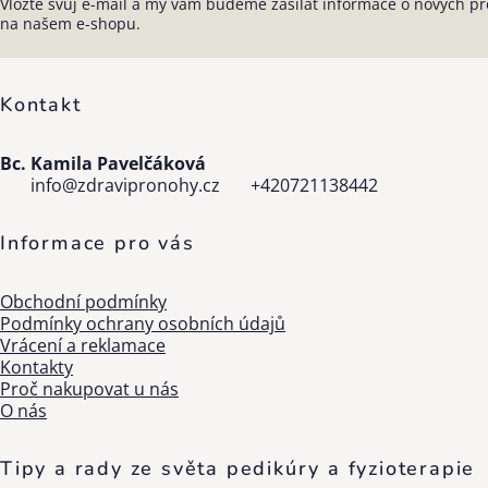
Vložte svůj e-mail a my vám budeme zasílat informace o nových p
Zápatí
na našem e-shopu.
Kontakt
Bc. Kamila Pavelčáková
info
@
zdravipronohy.cz
+420721138442
Informace pro vás
Obchodní podmínky
Podmínky ochrany osobních údajů
Vrácení a reklamace
Kontakty
Proč nakupovat u nás
O nás
Tipy a rady ze světa pedikúry a fyzioterapie