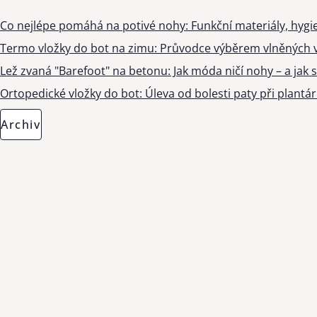
Co nejlépe pomáhá na potivé nohy: Funkční materiály, hygi
Termo vložky do bot na zimu: Průvodce výběrem vlněných v
Lež zvaná "Barefoot" na betonu: Jak móda ničí nohy – a jak s
Ortopedické vložky do bot: Úleva od bolesti paty při plantárn
Archiv