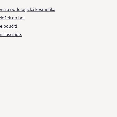
ena a podologická kosmetika
ložek do bot
e poučit!
í fascitídě.