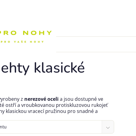
Nákupní k
ehty klasické
vyrobeny z
nerezové oceli
a jsou dostupné ve
té ostří a vroubkovanou protiskluzovou rukojeť
ny klasickou vracecí pružinou pro snadné a