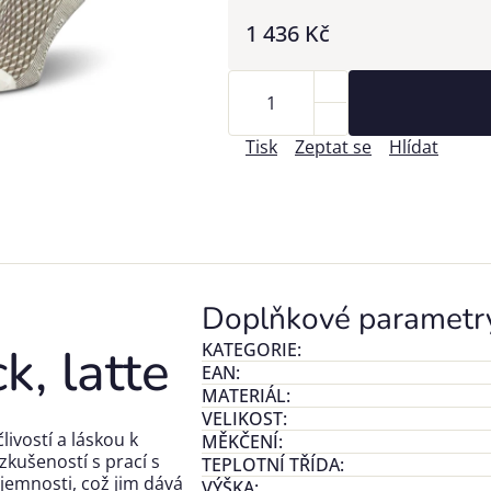
1 436 Kč
Tisk
Zeptat se
Hlídat
Doplňkové parametr
, latte
KATEGORIE
:
EAN
:
MATERIÁL
:
VELIKOST
:
ivostí a láskou k
MĚKČENÍ
:
zkušeností s prací s
TEPLOTNÍ TŘÍDA
:
 jemnosti, což jim dává
VÝŠKA
: