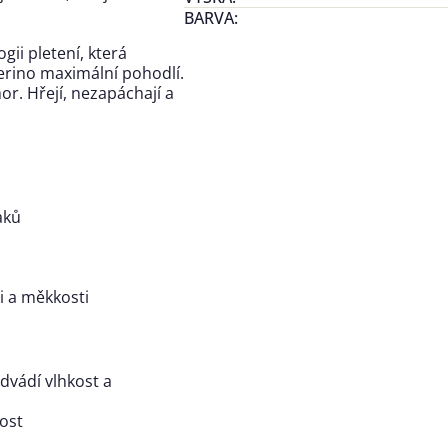
BARVA
:
gii pletení, která
erino maximální pohodlí.
or. Hřejí, nezapáchají a
aků
ti a měkkosti
dvádí vlhkost a
nost