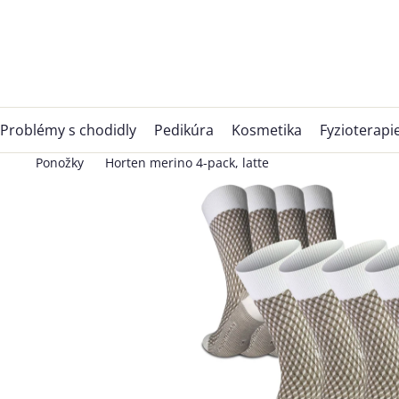
Přejít
na
obsah
Problémy s chodidly
Pedikúra
Kosmetika
Fyzioterapi
Ponožky
Horten merino 4-pack, latte