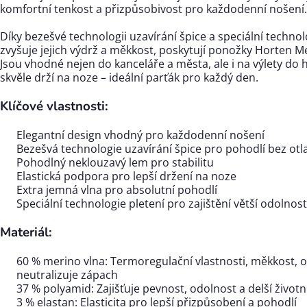
komfortní tenkost a přizpůsobivost pro každodenní nošení.
Díky bezešvé technologii uzavírání špice a speciální technolo
zvyšuje jejich výdrž a měkkost, poskytují ponožky Horten M
Jsou vhodné nejen do kanceláře a města, ale i na výlety do h
skvěle drží na noze – ideální parťák pro každý den.
Klíčové vlastnosti:
Elegantní design vhodný pro každodenní nošení
Bezešvá technologie uzavírání špice pro pohodlí bez otl
Pohodlný neklouzavý lem pro stabilitu
Elastická podpora pro lepší držení na noze
Extra jemná vlna pro absolutní pohodlí
Speciální technologie pletení pro zajištění větší odolnos
Materiál:
60 % merino vlna: Termoregulační vlastnosti, měkkost, o
neutralizuje zápach
37 % polyamid: Zajišťuje pevnost, odolnost a delší život
3 % elastan: Elasticita pro lepší přizpůsobení a pohodlí