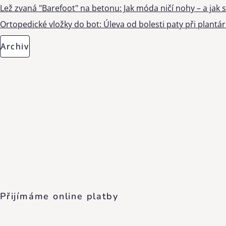
Lež zvaná "Barefoot" na betonu: Jak móda ničí nohy – a jak s
Ortopedické vložky do bot: Úleva od bolesti paty při plantárn
Archiv
Přijímáme online platby