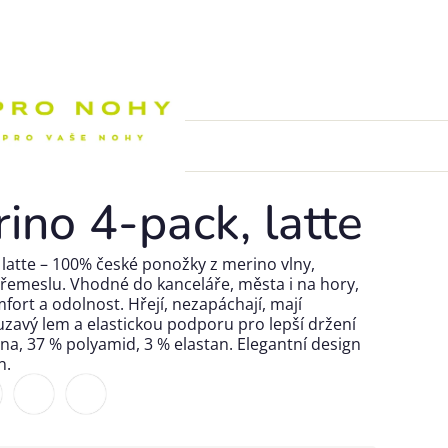
Nákupní k
ino 4-pack, latte
latte – 100% české ponožky z merino vlny,
k řemeslu. Vhodné do kanceláře, města i na hory,
fort a odolnost. Hřejí, nezapáchají, mají
zavý lem a elastickou podporu pro lepší držení
lna, 37 % polyamid, 3 % elastan. Elegantní design
n.