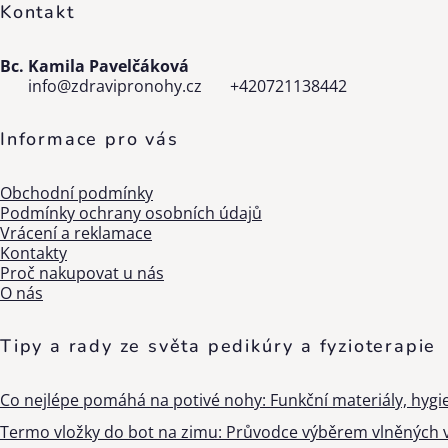
Kontakt
Bc. Kamila Pavelčáková
info
@
zdravipronohy.cz
+420721138442
Informace pro vás
Obchodní podmínky
Podmínky ochrany osobních údajů
Vrácení a reklamace
Kontakty
Proč nakupovat u nás
O nás
Tipy a rady ze světa pedikúry a fyzioterapie
Co nejlépe pomáhá na potivé nohy: Funkční materiály, hygi
Termo vložky do bot na zimu: Průvodce výběrem vlněných v