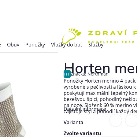
e
Obuv
Ponožky
Vložky do bot
Služby
Horten mer
Značka:
Northman
TIP
Ponožky Horten merino 4-pack, 
vyrobené s pečlivostí a láskou 
poskytují maximální tepelný kom
bezešvou špici, pohodlný neklou
na noze. Složení: 60 % merino v
Detailní informace
zajišťuje styl a pohodlí každý de
Varianta
Zvolte variantu