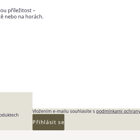
u příležitost –
ěstě nebo na horách.
Vložením e-mailu souhlasíte s
podmínkami ochrany
roduktech
Přihlásit se