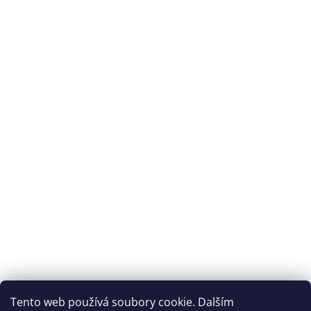
plantární fascitídě.
Archiv
Přijímáme online platby
Tento web používá soubory cookie. Dalším