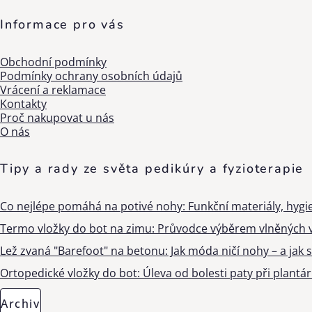
Informace pro vás
Obchodní podmínky
Podmínky ochrany osobních údajů
Vrácení a reklamace
Kontakty
Proč nakupovat u nás
O nás
Tipy a rady ze světa pedikúry a fyzioterapie
Co nejlépe pomáhá na potivé nohy: Funkční materiály, hygi
Termo vložky do bot na zimu: Průvodce výběrem vlněných v
Lež zvaná "Barefoot" na betonu: Jak móda ničí nohy – a jak s
Ortopedické vložky do bot: Úleva od bolesti paty při plantárn
Archiv