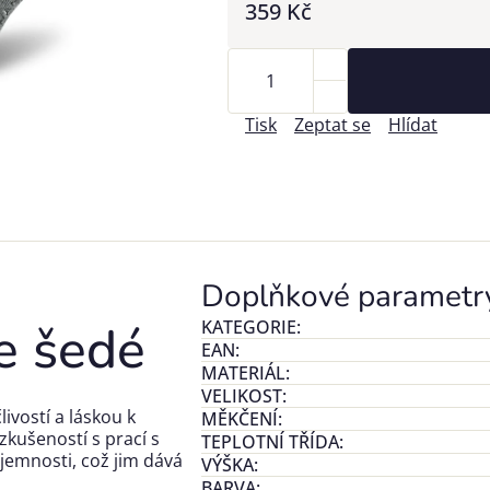
359 Kč
Tisk
Zeptat se
Hlídat
Doplňkové parametr
e šedé
KATEGORIE
:
EAN
:
MATERIÁL
:
VELIKOST
:
ivostí a láskou k
MĚKČENÍ
:
zkušeností s prací s
TEPLOTNÍ TŘÍDA
:
 jemnosti, což jim dává
VÝŠKA
:
BARVA
: