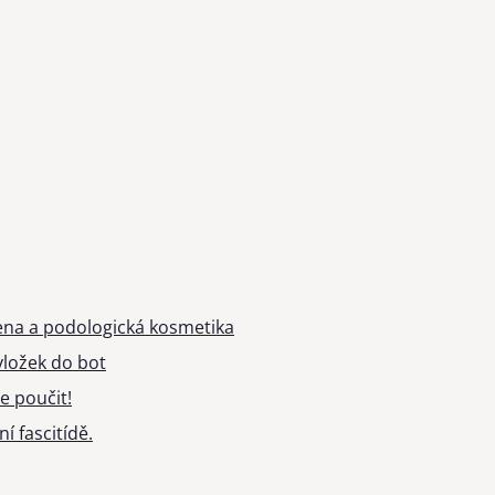
ena a podologická kosmetika
ložek do bot
e poučit!
í fascitídě.