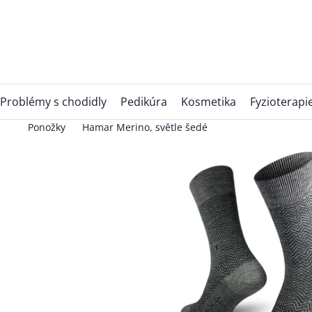
Přejít
na
obsah
Problémy s chodidly
Pedikúra
Kosmetika
Fyzioterapi
Ponožky
Hamar Merino, světle šedé