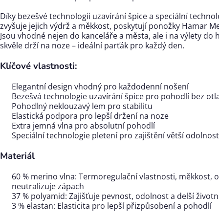
Díky bezešvé technologii uzavírání špice a speciální technolo
zvyšuje jejich výdrž a měkkost, poskytují ponožky Hamar M
Jsou vhodné nejen do kanceláře a města, ale i na výlety do h
skvěle drží na noze – ideální parťák pro každý den.
Klíčové vlastnosti:
Elegantní design vhodný pro každodenní nošení
Bezešvá technologie uzavírání špice pro pohodlí bez otl
Pohodlný neklouzavý lem pro stabilitu
Elastická podpora pro lepší držení na noze
Extra jemná vlna pro absolutní pohodlí
Speciální technologie pletení pro zajištění větší odolnos
Materiál
60 % merino vlna: Termoregulační vlastnosti, měkkost, o
neutralizuje zápach
37 % polyamid: Zajišťuje pevnost, odolnost a delší život
3 % elastan: Elasticita pro lepší přizpůsobení a pohodlí