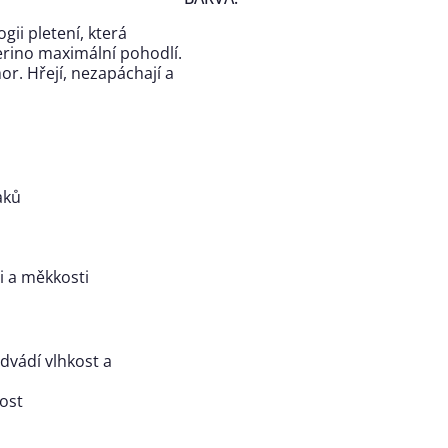
gii pletení, která
erino maximální pohodlí.
or. Hřejí, nezapáchají a
aků
ti a měkkosti
dvádí vlhkost a
nost