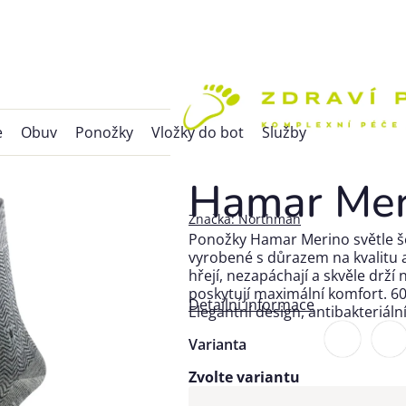
e
Obuv
Ponožky
Vložky do bot
Služby
Hamar Meri
Značka:
Northman
Ponožky Hamar Merino světle š
vyrobené s důrazem na kvalitu a
hřejí, nezapáchají a skvěle drž
poskytují maximální komfort. 60
Detailní informace
Elegantní design, antibakteriáln
Varianta
Zvolte variantu