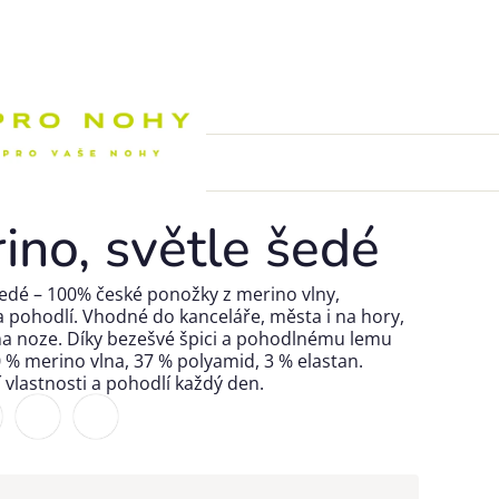
Nákupní k
no, světle šedé
edé – 100% české ponožky z merino vlny,
 pohodlí. Vhodné do kanceláře, města i na hory,
í na noze. Díky bezešvé špici a pohodlnému lemu
 % merino vlna, 37 % polyamid, 3 % elastan.
í vlastnosti a pohodlí každý den.