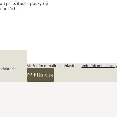
 příležitost – poskytují
na horách.
Vložením e-mailu souhlasíte s
podmínkami ochrany
roduktech
Přihlásit se