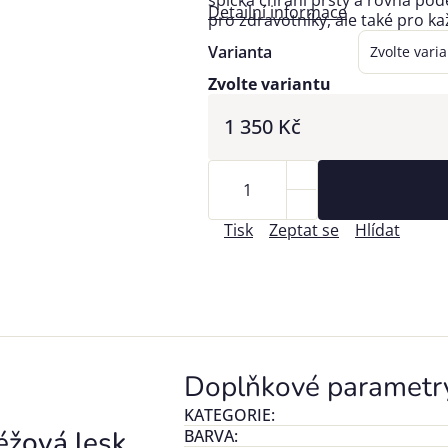
špička chrání prsty a rovná po
Detailní informace
pro zdravotníky, ale také pro ka
Varianta
Zvolte variantu
1 350 Kč
Tisk
Zeptat se
Hlídat
Doplňkové parametr
KATEGORIE
:
žová lesk
BARVA
: