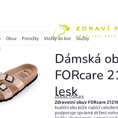
e
Obuv
Ponožky
Vložky do bot
Služby
k
Dámská ob
FORcare 2
lesk
Značka:
FORcare
Zdravotní obuv FORcare 21216
kvalitní eko kůže nabízí celode
podporuje správné držení noh