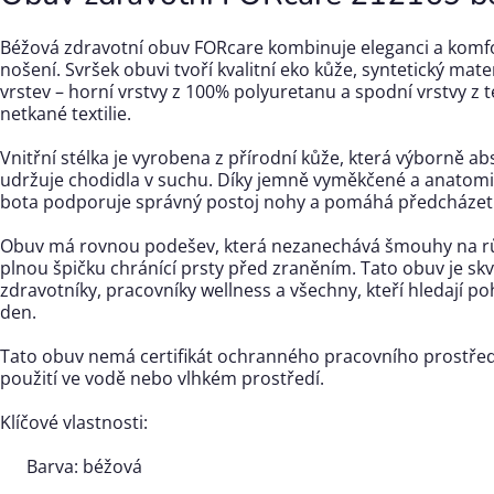
Béžová zdravotní obuv FORcare kombinuje eleganci a komfo
nošení. Svršek obuvi tvoří kvalitní eko kůže, syntetický mate
vrstev – horní vrstvy z 100% polyuretanu a spodní vrstvy z t
netkané textilie.
Vnitřní stélka je vyrobena z přírodní kůže, která výborně ab
udržuje chodidla v suchu. Díky jemně vyměkčené a anatomi
bota podporuje správný postoj nohy a pomáhá předcházet
Obuv má rovnou podešev, která nezanechává šmouhy na rů
plnou špičku chránící prsty před zraněním. Tato obuv je skv
zdravotníky, pracovníky wellness a všechny, kteří hledají p
den.
Tato obuv nemá certifikát ochranného pracovního prostře
použití ve vodě nebo vlhkém prostředí.
Klíčové vlastnosti:
Barva: béžová