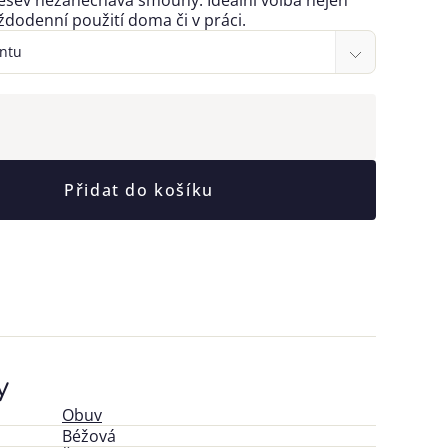
dešev nezanechává šmouhy. Ideální volba nejen
ždodenní použití doma či v práci.
Přidat do košíku
y
Obuv
Béžová