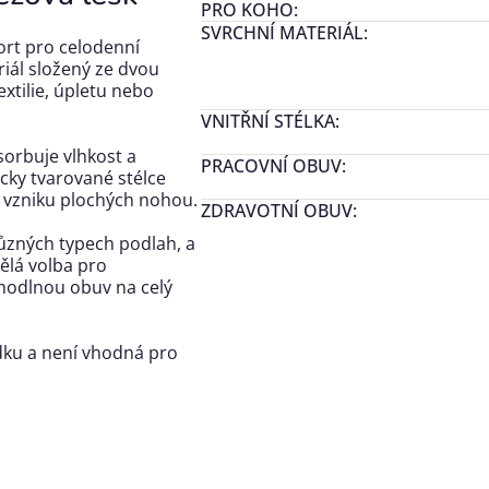
PRO KOHO
:
SVRCHNÍ MATERIÁL
:
rt pro celodenní
riál složený ze dvou
extilie, úpletu nebo
VNITŘNÍ STÉLKA
:
sorbuje vlhkost a
PRACOVNÍ OBUV
:
cky tvarované stélce
 vzniku plochých nohou.
ZDRAVOTNÍ OBUV
:
zných typech podlah, a
ělá volba pro
ohodlnou obuv na celý
dku a není vhodná pro