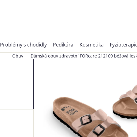
Přejít
na
obsah
Problémy s chodidly
Pedikúra
Kosmetika
Fyzioterapi
Obuv
Dámská obuv zdravotní FORcare 212169 béžová les