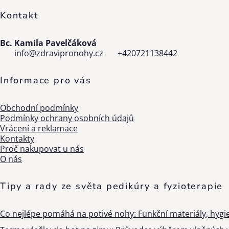
Kontakt
Bc. Kamila Pavelčáková
info
@
zdravipronohy.cz
+420721138442
Informace pro vás
Obchodní podmínky
Podmínky ochrany osobních údajů
Vrácení a reklamace
Kontakty
Proč nakupovat u nás
O nás
Tipy a rady ze světa pedikúry a fyzioterapie
Co nejlépe pomáhá na potivé nohy: Funkční materiály, hygi