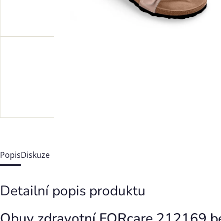
Popis
Diskuze
Detailní popis produktu
Obuv zdravotní FORcare 212169 bé