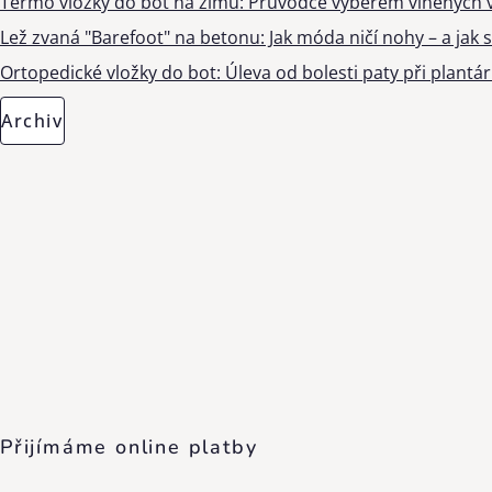
Termo vložky do bot na zimu: Průvodce výběrem vlněných v
Lež zvaná "Barefoot" na betonu: Jak móda ničí nohy – a jak s
Ortopedické vložky do bot: Úleva od bolesti paty při plantárn
Archiv
Přijímáme online platby