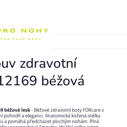
Nákupní k
uv zdravotní
12169 béžová
9 béžová lesk
- Béžové zdravotní boty FORcare z
nní pohodlí a eleganci. Anatomická kožená stélka
ou a pomáhá předcházet plochým nohám. Plná