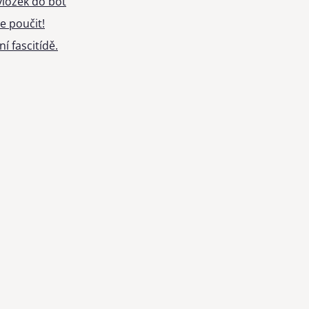
ložek do bot
e poučit!
í fascitídě.