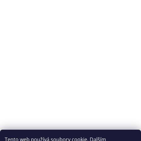
plantární fascitídě.
Archiv
Přijímáme online platby
Tento web používá soubory cookie. Dalším