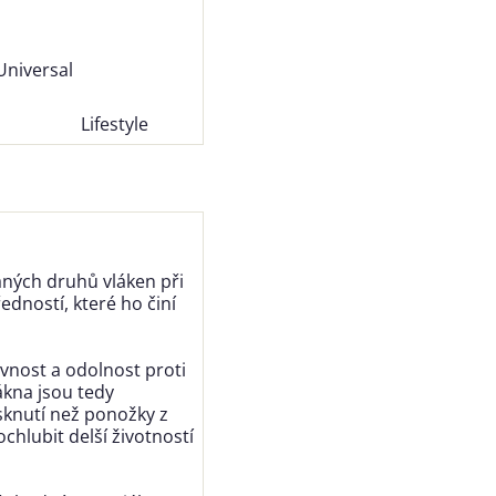
Universal
Lifestyle
aných druhů vláken při
dností, které ho činí
vnost a odolnost proti
ákna jsou tedy
sknutí než ponožky z
hlubit delší životností