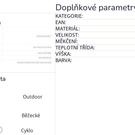
Doplňkové parametr
KATEGORIE
:
a
EAN
:
MATERIÁL
:
VELIKOST
:
MĚKČENÍ
:
TEPLOTNÍ TŘÍDA
:
VÝŠKA
:
BARVA
:
ita
Outdoor
Běžecké
Cyklo