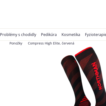
Přejít
na
obsah
Problémy s chodidly
Pedikúra
Kosmetika
Fyzioterapi
Ponožky
Compress High Elite, červená