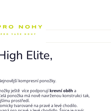
Nákupní k
igh Elite,
Nejnovější kompresní ponožky.
onožky ještě více podporují
krevní oběh
a
 Celá ponožka má nově navrženou konstrukci tak,
jšímu prostředí.
omicky tvarované na pravé a levé chodilo.
ovaná pro pravé a levé chodidlo. Špice je navíc