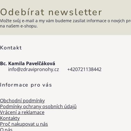
Odebírat newsletter
Vložte svůj e-mail a my vám budeme zasílat informace o nových p
Zápatí
na našem e-shopu.
Kontakt
Bc. Kamila Pavelčáková
info
@
zdravipronohy.cz
+420721138442
Informace pro vás
Obchodní podmínky
Podmínky ochrany osobních údajů
Vrácení a reklamace
Kontakty
Proč nakupovat u nás
O nás