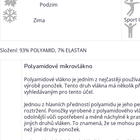
Podzim
Sport 
Zima
Složení: 93% POLYAMID, 7% ELASTAN
Polyamidové mikrovlákno
Polyamidové vlákno je jedním z nejčastěji použív
výrobě ponožek. Tento druh vlákna má několik pře
vyhledávaným pro tento účel.
Jednou z hlavních předností polyamidu je jeho pe
roztržení. Ponožky vyrobené z polyamidového vl
odolnější vůči opotřebení a méně náchylné k pra
jiných druhů vláken. To znamená, že se mohou poc
než jiné druhy ponožek.