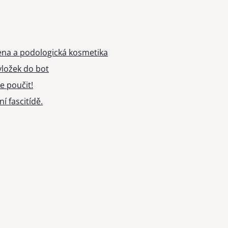
ena a podologická kosmetika
ložek do bot
e poučit!
í fascitídě.