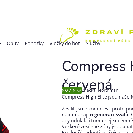
e
Obuv
Ponožky
Vložky do bot
Služby
Compress H
červená
Značka:
Northman
NOVINKA
Compress High Elite jsou naše 
Zesílili jsme kompresi, proto p
napomáhají
regenerací svalů
.
aby odolala i tomu nejextrémně
Veškeré zesílené zóny jsou anat
Pro lepší padnutí je i špice tvar