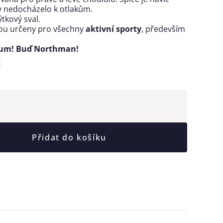
by nedocházelo k otlakům.
ýtkový sval.
sou určeny pro všechny
aktivní sporty
, především
mum! Buď Northman!
Přidat do košíku