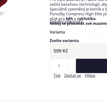
sešitá bezešvou technologií, a
Speciálně zpevněný je kotník a l
Ponožky Compress High Elite j
však pro
běh
a
cyklistiku
.
Detailní informace
Neboj se překonat své maxi
Varianta
Zvolte variantu
599 Kč
Tisk
Zeptat se
Hlídat