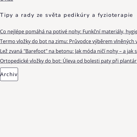
Tipy a rady ze světa pedikúry a fyzioterapie
Co nejlépe pomáhá na potivé nohy: Funkční materiály, hygi
Termo vložky do bot na zimu: Průvodce výběrem vlněných v
Lež zvaná "Barefoot" na betonu: Jak móda ničí nohy – a jak s
Ortopedické vložky do bot: Úleva od bolesti paty při plantárn
Archiv