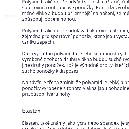
Polyamid také dobře odvádí vlhkost, což z něj čin
sportovní a outdoorové ponožky. Ponožky vyro
méně vlhké a budou příjemnější na nošení, zejmén
způsobují pocení nohou.
Polyamid také dobře odolává bakteriím a plísním, 
zejména pro sportovní ponožky, které jsou vysta
vzniku zápachu.
Další výhodou polyamidu je jeho schopnost rych
vyrobené z tohoto druhu vlákna budou suché rych
jiné druhy ponožek, což je výhodné pro ty, kteří ch
suché ponožky k dispozici.
Na závěr je třeba zmínit, že polyamid je lehký a p
ponožky vyrobené z tohoto vlákna jsou pohodlné
přizpůsobí tvaru nohy.
Elastan
Elastan, také známý jako lycra nebo spandex, je s
je velmi pružné a dobře se roztahuje. Je často p