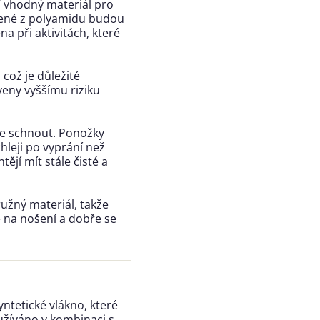
í vhodný materiál pro
bené z polyamidu budou
a při aktivitách, které
což je důležité
veny vyššímu riziku
le schnout. Ponožky
leji po vyprání než
tějí mít stále čisté a
ružný materiál, takže
 na nošení a dobře se
yntetické vlákno, které
oužíváno v kombinaci s