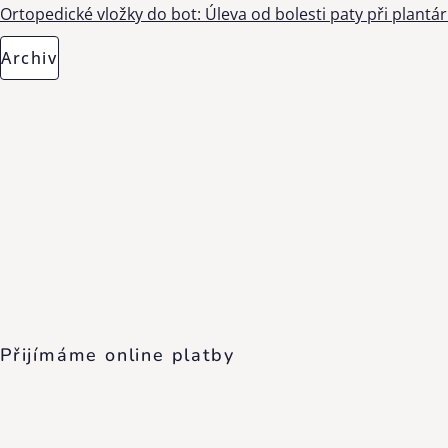
Ortopedické vložky do bot: Úleva od bolesti paty při plantárn
Archiv
Přijímáme online platby