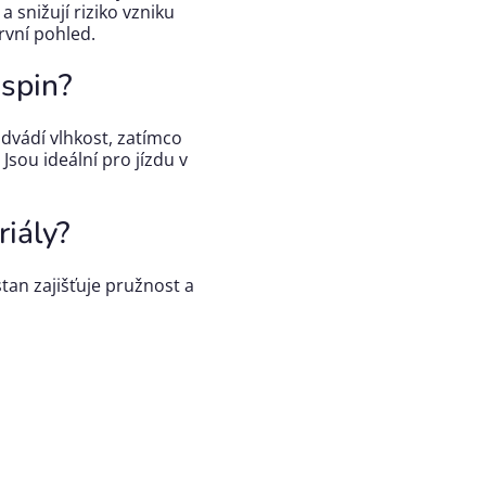
 snižují riziko vzniku
rvní pohled.
Aspin?
odvádí vlhkost, zatímco
Jsou ideální pro jízdu v
riály?
tan zajišťuje pružnost a