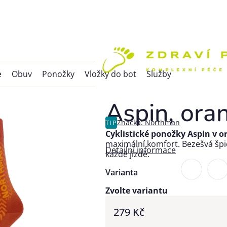
e
Obuv
Ponožky
Vložky do bot
Služby
Aspin, ora
Značka:
Northman
TIP
Cyklistické ponožky Aspin v o
maximální komfort. Bezešvá špic
Detailní informace
každé jízdě.
Varianta
Zvolte variantu
279 Kč