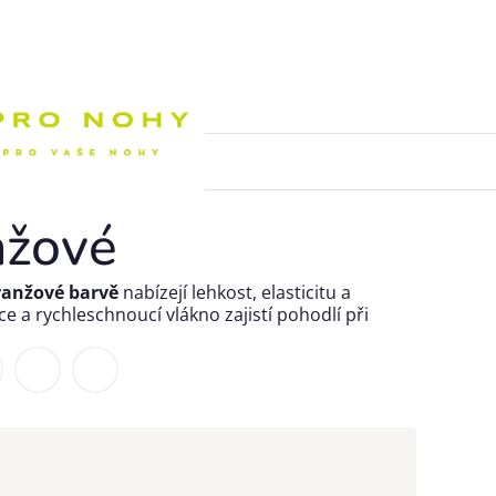
Nákupní k
nžové
ranžové barvě
nabízejí lehkost, elasticitu a
e a rychleschnoucí vlákno zajistí pohodlí při