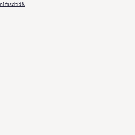
í fascitídě.