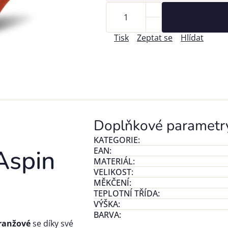
Tisk
Zeptat se
Hlídat
Doplňkové parametr
KATEGORIE
:
Aspin
EAN
:
MATERIÁL
:
VELIKOST
:
MĚKČENÍ
:
TEPLOTNÍ TŘÍDA
:
VÝŠKA
:
BARVA
:
oranžové
se díky své