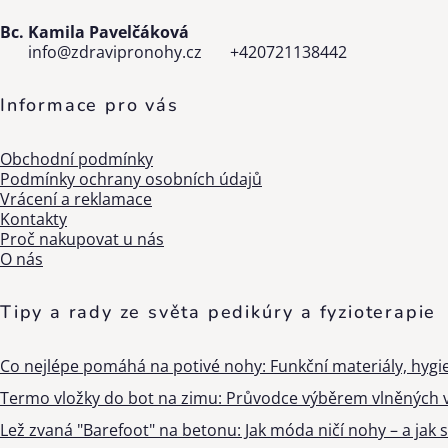
Bc. Kamila Pavelčáková
info
@
zdravipronohy.cz
+420721138442
Informace pro vás
Obchodní podmínky
Podmínky ochrany osobních údajů
Vrácení a reklamace
Kontakty
Proč nakupovat u nás
O nás
Tipy a rady ze světa pedikúry a fyzioterapie
Co nejlépe pomáhá na potivé nohy: Funkční materiály, hygi
Termo vložky do bot na zimu: Průvodce výběrem vlněných v
Lež zvaná "Barefoot" na betonu: Jak móda ničí nohy – a jak s