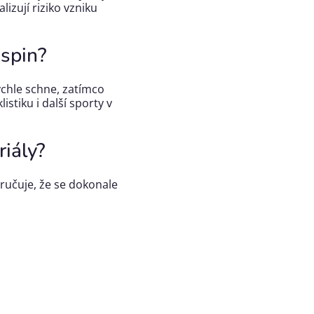
lizují riziko vzniku
Aspin?
ychle schne, zatímco
istiku i další sporty v
riály?
učuje, že se dokonale