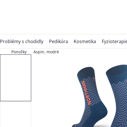
Přejít
na
obsah
Problémy s chodidly
Pedikúra
Kosmetika
Fyzioterapi
Ponožky
Aspin, modré