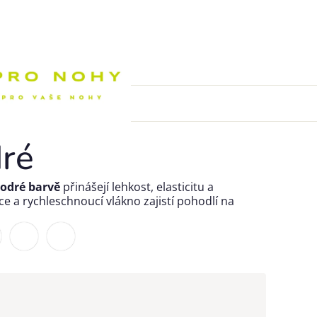
Nákupní k
ré
modré barvě
přinášejí lehkost, elasticitu a
e a rychleschnoucí vlákno zajistí pohodlí na