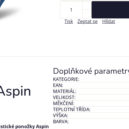
Tisk
Zeptat se
Hlídat
Doplňkové parametr
KATEGORIE
:
Aspin
EAN
:
MATERIÁL
:
VELIKOST
:
MĚKČENÍ
:
TEPLOTNÍ TŘÍDA
:
VÝŠKA
:
BARVA
:
istické ponožky Aspin