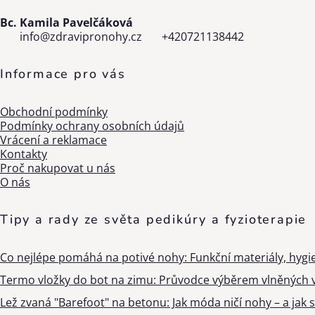
Bc. Kamila Pavelčáková
info
@
zdravipronohy.cz
+420721138442
Informace pro vás
Obchodní podmínky
Podmínky ochrany osobních údajů
Vrácení a reklamace
Kontakty
Proč nakupovat u nás
O nás
Tipy a rady ze světa pedikúry a fyzioterapie
Co nejlépe pomáhá na potivé nohy: Funkční materiály, hygi
Termo vložky do bot na zimu: Průvodce výběrem vlněných v
Lež zvaná "Barefoot" na betonu: Jak móda ničí nohy – a jak s