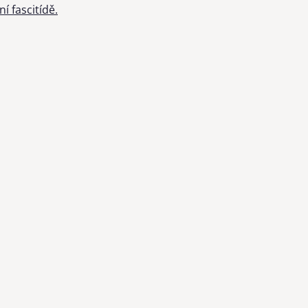
í fascitídě.