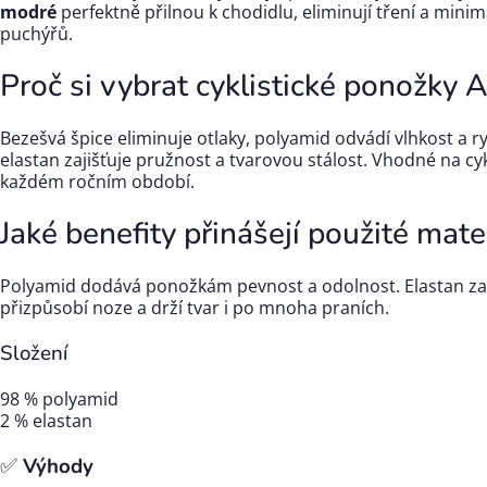
modré
perfektně přilnou k chodidlu, eliminují tření a minima
puchýřů.
Proč si vybrat cyklistické ponožky 
Bezešvá špice eliminuje otlaky, polyamid odvádí vlhkost a r
elastan zajišťuje pružnost a tvarovou stálost. Vhodné na cykl
každém ročním období.
Jaké benefity přinášejí použité mate
Polyamid dodává ponožkám pevnost a odolnost. Elastan zar
přizpůsobí noze a drží tvar i po mnoha praních.
Složení
98 % polyamid
2 % elastan
✅
Výhody