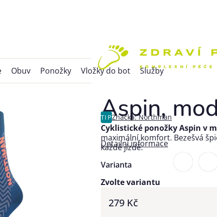
e
Obuv
Ponožky
Vložky do bot
Služby
Aspin, mod
Značka:
Northman
TIP
Cyklistické ponožky Aspin v 
maximální komfort. Bezešvá špic
Detailní informace
každé jízdě.
Varianta
Zvolte variantu
279 Kč