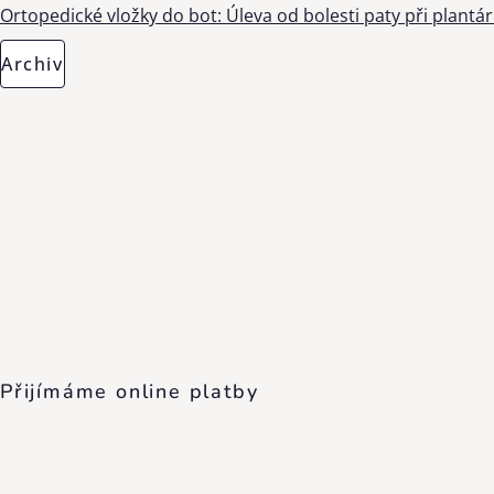
Ortopedické vložky do bot: Úleva od bolesti paty při plantárn
Archiv
Přijímáme online platby