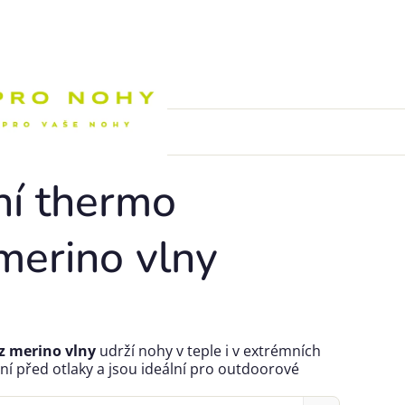
Nákupní k
ní thermo
merino vlny
z merino vlny
udrží nohy v teple i v extrémních
ní před otlaky a jsou ideální pro outdoorové