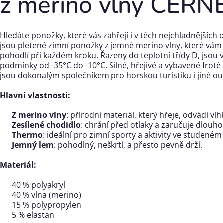
z merino vlny ČERN
Hledáte ponožky, které vás zahřejí i v těch nejchladnějšíc
jsou pletené zimní ponožky z jemné merino vlny, které vám
pohodlí při každém kroku. Řazeny do teplotní třídy D, jsou
podmínky od -35°C do -10°C. Silné, hřejivé a vybavené frot
jsou dokonalým společníkem pro horskou turistiku i jiné ou
Hlavní vlastnosti:
Z merino vlny
: přírodní materiál, který hřeje, odvádí vlh
Zesílené chodidlo
: chrání před otlaky a zaručuje dlouho
Thermo
: ideální pro zimní sporty a aktivity ve studeném
Jemný lem
: pohodlný, neškrtí, a přesto pevně drží.
Materiál:
40 % polyakryl
40 % vlna (merino)
15 % polypropylen
5 % elastan