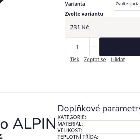
Varianta
Zvolte variantu
231 Kč
Tisk
Zeptat se
Hlídat
Doplňkové parametr
mo ALPIN
KATEGORIE
:
MATERIÁL
:
VELIKOST
:
TEPLOTNÍ TŘÍDA
: