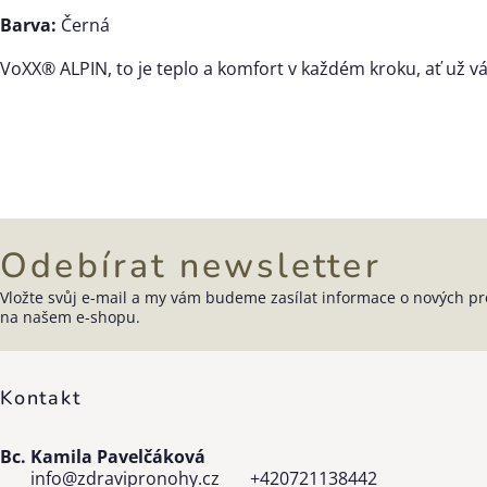
Barva:
Černá
VoXX® ALPIN, to je teplo a komfort v každém kroku, ať už v
Odebírat newsletter
Vložte svůj e-mail a my vám budeme zasílat informace o nových p
Zápatí
na našem e-shopu.
Kontakt
Bc. Kamila Pavelčáková
info
@
zdravipronohy.cz
+420721138442