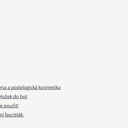
ena a podologická kosmetika
ložek do bot
e poučit!
í fascitídě.