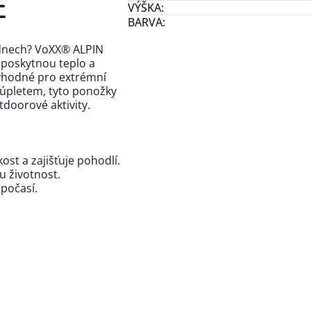
É
VÝŠKA
:
BARVA
:
h dnech? VoXX® ALPIN
 poskytnou teplo a
 vhodné pro extrémní
é úpletem, tyto ponožky
tdoorové aktivity.
kost a zajišťuje pohodlí.
u životnost.
 počasí.