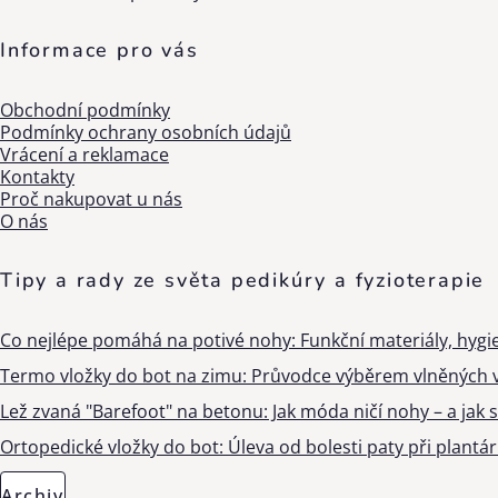
Informace pro vás
Obchodní podmínky
Podmínky ochrany osobních údajů
Vrácení a reklamace
Kontakty
Proč nakupovat u nás
O nás
Tipy a rady ze světa pedikúry a fyzioterapie
Co nejlépe pomáhá na potivé nohy: Funkční materiály, hygi
Termo vložky do bot na zimu: Průvodce výběrem vlněných v
Lež zvaná "Barefoot" na betonu: Jak móda ničí nohy – a jak s
Ortopedické vložky do bot: Úleva od bolesti paty při plantárn
Archiv