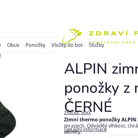
e
Obuv
Ponožky
Vložky do bot
Služby
É
ALPIN zim
ponožky z 
ČERNÉ
Značka:
VoXX
Zimní thermo ponožky ALPIN 
mrazech. Odvádějí vlhkost, chrá
Detailní informace
aktivity.