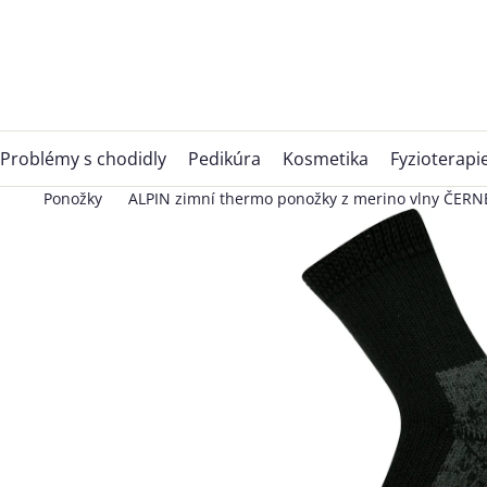
Přejít
na
obsah
Problémy s chodidly
Pedikúra
Kosmetika
Fyzioterapi
Ponožky
ALPIN zimní thermo ponožky z merino vlny ČERN