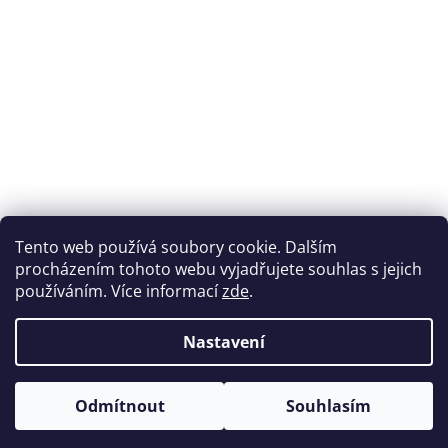
Přijímáme online platby
Tento web používá soubory cookie. Dalším
procházením tohoto webu vyjadřujete souhlas s jejich
používáním. Více informací
zde
.
Nastavení
Možnosti dopravy
Odmítnout
Souhlasím
Vytvořil Shoptet
&
Copyright 2026
Zdravipronohy.cz
. Všechna práva vyhrazena.